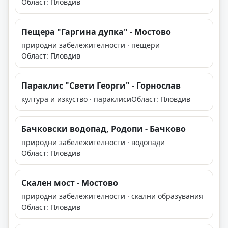
Област: Пловдив
Пещера "Гаргина дупка" - Мостово
природни забележителности · пещери
Област: Пловдив
Параклис "Свети Георги" - Горнослав
култура и изкуство · параклиси
Област: Пловдив
Бачковски водопад, Родопи - Бачково
природни забележителности · водопади
Област: Пловдив
Скален мост - Мостово
природни забележителности · скални образувания
Област: Пловдив