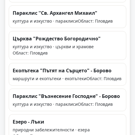
Параклис ''Св. Архангел Михаил"
култура и изкуство · параклиси
Област: Пловдив
Църква "Рождество Богородично"
култура и изкуство · църкви и храмове
Област: Пловдив
Екопътека "Пътят на Сърцето" - Борово
маршрути и екопътеки · екопътеки
Област: Пловдив
Параклис "Възнесение Господне" - Борово
култура и изкуство · параклиси
Област: Пловдив
Езеро - Лъки
природни забележителности · езера