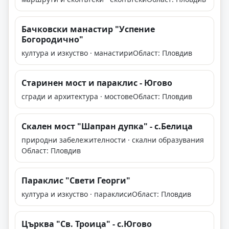
Бачковски манастир "Успение
Богородично"
култура и изкуство · манастири
Област: Пловдив
Старинен мост и параклис - Югово
сгради и архитектура · мостове
Област: Пловдив
Скален мост "Шапран дупка" - с.Белица
природни забележителности · скални образувания
Област: Пловдив
Параклис "Свети Георги"
култура и изкуство · параклиси
Област: Пловдив
Църква "Св. Троица" - с.Югово