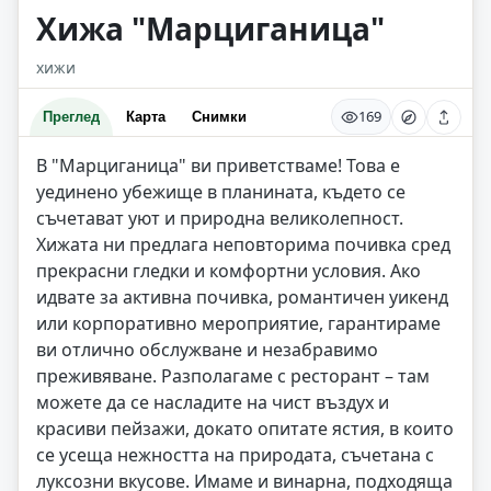
Хижа "Марциганица"
хижи
169
Преглед
Карта
Снимки
В "Марциганица" ви приветстваме! Това е
уединено убежище в планината, където се
съчетават уют и природна великолепност.
Хижата ни предлага неповторима почивка сред
прекрасни гледки и комфортни условия. Ако
идвате за активна почивка, романтичен уикенд
или корпоративно мероприятие, гарантираме
ви отлично обслужване и незабравимо
преживяване. Разполагаме с ресторант – там
можете да се насладите на чист въздух и
красиви пейзажи, докато опитате ястия, в които
се усеща нежността на природата, съчетана с
луксозни вкусове. Имаме и винарна, подходяща