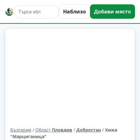
Наблизо
Добави място
места за подслон
Добростан
Област: Пловдив
България
/
Област
Пловдив
/
Добростан
/
Хижа
"Марциганица"