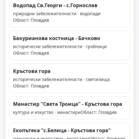
Водопад Св.Георги - с.Горнослав
природни забележителности · водопади
Област: Пловдив
Бакурианова костница - Бачково
исторически забележителности · гробници
Област: Пловдив
Кръстова гора
исторически забележителности · светилища
Област: Пловдив
Манастир "Света Троица" - Кръстова гора
култура и изкуство · манастири
Област: Пловдив
Екопътека "с.Белица - Кръстова гора"
маршрути и екопътеки · екопътеки
Област: Пловдив