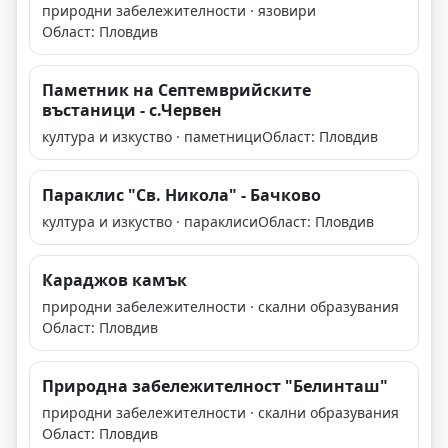
природни забележителности · язовири
Област: Пловдив
Паметник на Септемврийските
въстаници - с.Червен
култура и изкуство · паметници
Област: Пловдив
Параклис "Св. Никола" - Бачково
култура и изкуство · параклиси
Област: Пловдив
Караджов камък
природни забележителности · скални образувания
Област: Пловдив
Природна забележителност "Белинташ"
природни забележителности · скални образувания
Област: Пловдив