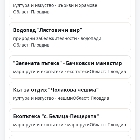
култура и изкуство · църкви и храмове
Област: Пловдив
Водопад "Лястовичи вир"
природни забележителности · водопади
Област: Пловдив
"Зелената пътека" - Бачковски манастир
маршрути и екопътеки · екопътеки
Област: Пловдив
Кът за отдих "Чолакова чешма"
култура и изкуство · чешми
Област: Пловдив
Екопътека "с. Белица-Пещерата"
маршрути и екопътеки · маршрути
Област: Пловдив