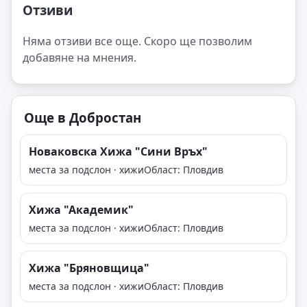
Отзиви
Няма отзиви все още. Скоро ще позволим
добавяне на мнения.
Още в Добростан
Новаковска Хижа "Сини Връх"
места за подслон · хижи
Област: Пловдив
Хижа "Академик"
места за подслон · хижи
Област: Пловдив
Хижа "Бряновщица"
места за подслон · хижи
Област: Пловдив