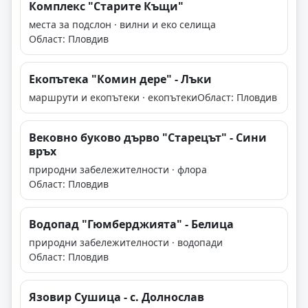
Комплекс "Старите Къщи"
места за подслон · вилни и еко селища
Област: Пловдив
Екопътека "Комин дере" - Лъки
маршрути и екопътеки · екопътеки
Област: Пловдив
Вековно буково дърво "Старецът" - Сини
връх
природни забележителности · флора
Област: Пловдив
Водопад "Гюмберджията" - Белица
природни забележителности · водопади
Област: Пловдив
Язовир Сушица - с. Долнослав