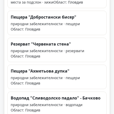
места за подслон · хижи
Област: Пловдив
Пещера "Добростански бисер"
природни забележителности · пещери
Област: Пловдив
Резерват "Червената стена"
природни забележителности · резервати
Област: Пловдив
Пещера "Ахметьова дупка"
природни забележителности · пещери
Област: Пловдив
Водопад "Сливодолско падало" - Бачково
природни забележителности · водопади
Област: Пловдив