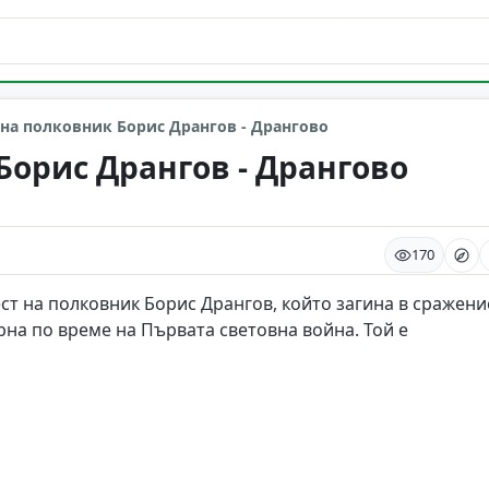
на полковник Борис Дрангов - Дрангово
Борис Дрангов - Дрангово
170
ест на полковник Борис Дрангов, който загина в сражени
ерна по време на Първата световна война. Той е