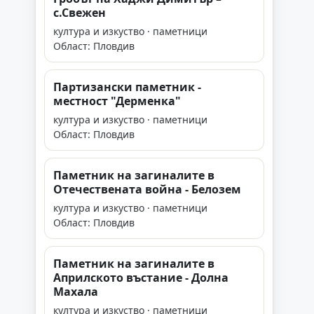
с.Свежен
култура и изкуство · паметници
Област: Пловдив
Партизански паметник -
местност "Дерменка"
култура и изкуство · паметници
Област: Пловдив
Паметник на загиналите в
Отечествената война - Белозем
култура и изкуство · паметници
Област: Пловдив
Паметник на загиналите в
Априлското въстание - Долна
Махала
култура и изкуство · паметници