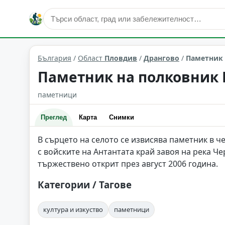
култура и изкуство
Дрангово
Област: Пловдив
България
/
Област
Пловдив
/
Дрангово
/
Паметник 
Паметник на полковник 
паметници
Преглед
Карта
Снимки
В сърцето на селото се извисява паметник в ч
с войските на Антантата край завоя на река Ч
тържествено открит през август 2006 година.
Категории / Тагове
култура и изкуство
паметници