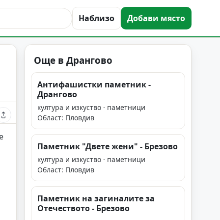
Наблизо
Добави място
Още в Дрангово
Антифашистки паметник -
Дрангово
култура и изкуство · паметници
Област: Пловдив
е
Паметник "Двете жени" - Брезово
култура и изкуство · паметници
Област: Пловдив
Паметник на загиналите за
Отечеството - Брезово