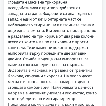
сградата е масивна трикорабна
псевдобазилика с притвор, добавен от
западната страна. Входовете са два – един от
запад и един от юг. В олтарната част се
наблюдават четири ниши в източната стена и
още една в южната. Вътрешното пространство
е разделено на три кораба от два реда колони,
всеки от които има по пет колони с прости
капители. Тези каменни колони поддържат
емпорията върху последните две западни
двойки. Стълба, водеща към емпорията, се
намира в югозападния ъгъл на църквата.
Зидарията е масивна, изградена от гранитни
блокове, свързани с хоросан. На около десет
метра в източна посока се намира отделно
стоящата камбанария. Най-голямата ценност
на храма е неговият уникален иконостас, който
много убедително имитира мрамор.
Предполага се, че е дело на гръцки майстори.