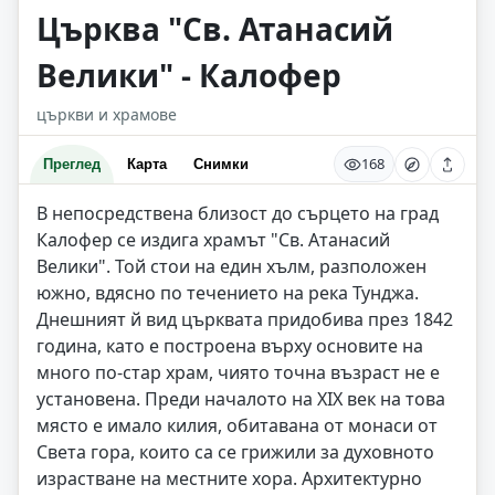
Църква "Св. Атанасий
Велики" - Калофер
църкви и храмове
168
Преглед
Карта
Снимки
В непосредствена близост до сърцето на град
Калофер се издига храмът "Св. Атанасий
Велики". Той стои на един хълм, разположен
южно, вдясно по течението на река Тунджа.
Днешният й вид църквата придобива през 1842
година, като е построена върху основите на
много по-стар храм, чиято точна възраст не е
установена. Преди началото на XIX век на това
място е имало килия, обитавана от монаси от
Света гора, които са се грижили за духовното
израстване на местните хора. Архитектурно