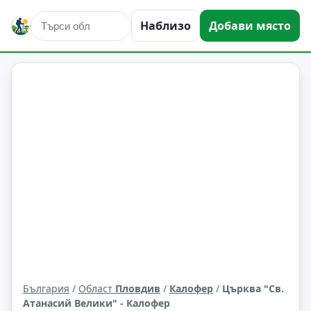
Наблизо
Добави място
култура и изкуство
Калофер
Област: Пловдив
България
/
Област
Пловдив
/
Калофер
/
Църква "Св.
Атанасий Велики" - Калофер