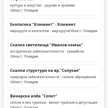
култура и изкуство · църкви и храмове
Област: Пловдив
Екопътека "Климент" - Климент
маршрути и екопътеки · маршрути
Област: Пловдив
Скално светилище "Иванов камък"
исторически забележителности · тракийски
Област: Пловдив
Скални структури на вр."Солукая"
природни забележителности · скални образувания
Област: Пловдив
Винарска изба "Сопот"
селски и еко туризъм · винен туризъм и дегустации
Област: Пловдив