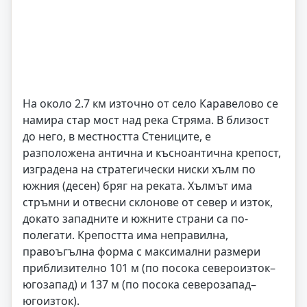
На около 2.7 км източно от село Каравелово се
намира стар мост над река Стряма. В близост
до него, в местността Стениците, е
разположена антична и късноантична крепост,
изградена на стратегически ниски хълм по
южния (десен) бряг на реката. Хълмът има
стръмни и отвесни склонове от север и изток,
докато западните и южните страни са по-
полегати. Крепостта има неправилна,
правоъгълна форма с максимални размери
приблизително 101 м (по посока североизток–
югозапад) и 137 м (по посока северозапад–
югоизток).