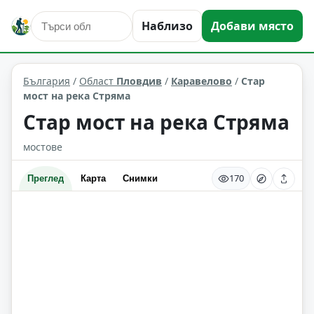
Наблизо
Добави място
сгради и архитектура
Каравелово
Област: Пловдив
България
/
Област
Пловдив
/
Каравелово
/
Стар
мост на река Стряма
Стар мост на река Стряма
мостове
170
Преглед
Карта
Снимки