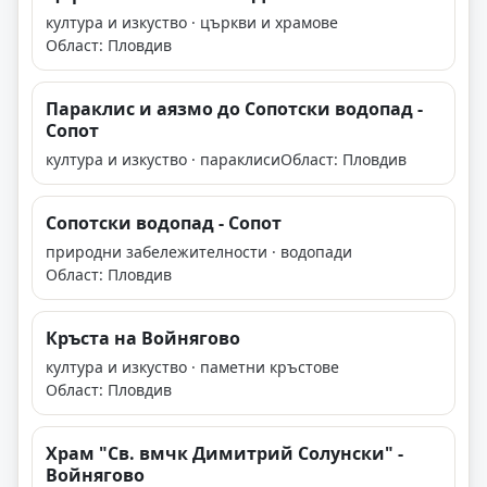
култура и изкуство · църкви и храмове
Област: Пловдив
Параклис и аязмо до Сопотски водопад -
Сопот
култура и изкуство · параклиси
Област: Пловдив
Сопотски водопад - Сопот
природни забележителности · водопади
Област: Пловдив
Кръста на Войнягово
култура и изкуство · паметни кръстове
Област: Пловдив
Храм "Св. вмчк Димитрий Солунски" -
Войнягово