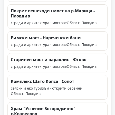
Покрит пешеходен мост на р.Марица -
Пловдив
сгради и архитектура · мостове
Област: Пловдив
Римски мост - Нареченски бани
сгради и архитектура · мостове
Област: Пловдив
Старинен мост и параклис - Югово
сгради и архитектура · мостове
Област: Пловдив
Комплекс Шато Копса - Сопот
селски и еко туризъм · открити басейни
Област: Пловдив
Храм "Успение Богородично" -
с.Кравелово