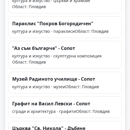
култура и изкуство · църкви и храмове
Област: Пловдив
Параклис "Покров Богородичен"
култура и изкуство · параклиси
Област: Пловдив
"Аз съм българче" - Сопот
култура и изкуство · скулптурна композиция
Област: Пловдив
Музей Радиното училище - Сопот
култура и изкуство · музеи
Област: Пловдив
Графит на Васил Левски - Сопот
сгради и архитектура · графити
Област: Пловдив
Църква "Св. Никола" - Дъбене