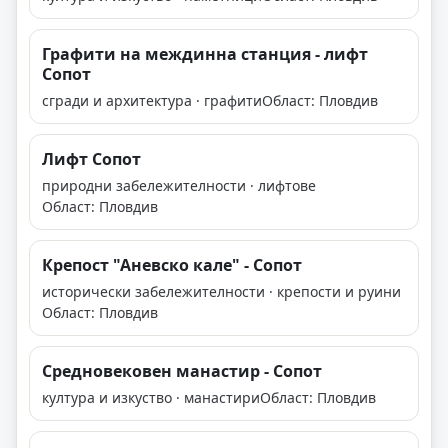
Графити на междинна станция - лифт
Сопот
сгради и архитектура · графити
Област: Пловдив
Лифт Сопот
природни забележителности · лифтове
Област: Пловдив
Крепост "Аневско кале" - Сопот
исторически забележителности · крепости и руини
Област: Пловдив
Средновековен манастир - Сопот
култура и изкуство · манастири
Област: Пловдив