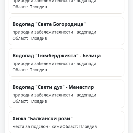
природни забележителности · водопади
Област: Пловдив
Водопад "Света Богородица"
природни забележителности · водопади
Област: Пловдив
Водопад "Гюмберджията" - Белица
природни забележителности · водопади
Област: Пловдив
Водопад "Свети дух" - Манастир
природни забележителности · водопади
Област: Пловдив
Хижа "Балкански рози"
места за подслон · хижи
Област: Пловдив