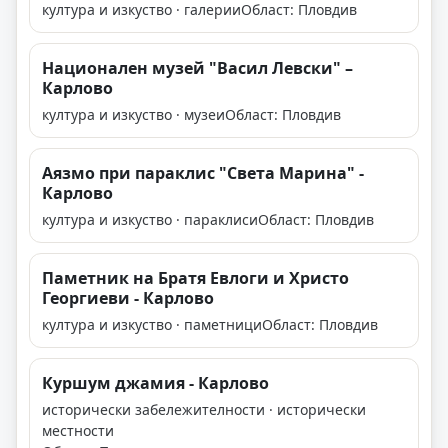
култура и изкуство · галерии
Област: Пловдив
Национален музей "Васил Левски" –
Карлово
култура и изкуство · музеи
Област: Пловдив
Аязмо при параклис "Света Марина" -
Карлово
култура и изкуство · параклиси
Област: Пловдив
Паметник на Братя Евлоги и Христо
Георгиеви - Карлово
култура и изкуство · паметници
Област: Пловдив
Куршум джамия - Карлово
исторически забележителности · исторически
местности