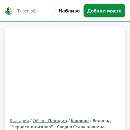
природни забележителности
Карлово
Наблизо
Добави място
Област: Пловдив
България
/
Област
Пловдив
/
Карлово
/
Водопад
"Черното пръскало" - Средна Стара планина