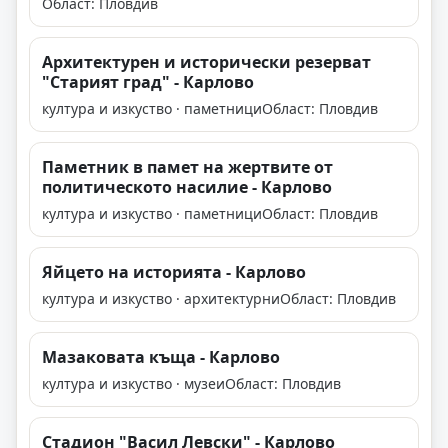
Област: Пловдив
Архитектурен и исторически резерват
"Старият град" - Карлово
култура и изкуство · паметници
Област: Пловдив
Паметник в памет на жертвите от
политическото насилие - Карлово
култура и изкуство · паметници
Област: Пловдив
Яйцето на историята - Карлово
култура и изкуство · архитектурни
Област: Пловдив
Мазаковата къща - Карлово
култура и изкуство · музеи
Област: Пловдив
Стадион "Васил Левски" - Карлово