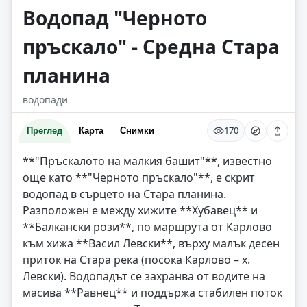
Водопад "Черното
пръскало" - Средна Стара
планина
водопади
170
Преглед
Карта
Снимки
**"Пръскалото на малкия башит"**, известно
още като **"Черното пръскало"**, е скрит
водопад в сърцето на Стара планина.
Разположен е между хижите **Хубавец** и
**Балкански рози**, по маршрута от Карлово
към хижа **Васил Левски**, върху малък десен
приток на Стара река (посока Карлово – х.
Левски). Водопадът се захранва от водите на
масива **Равнец** и поддържа стабилен поток