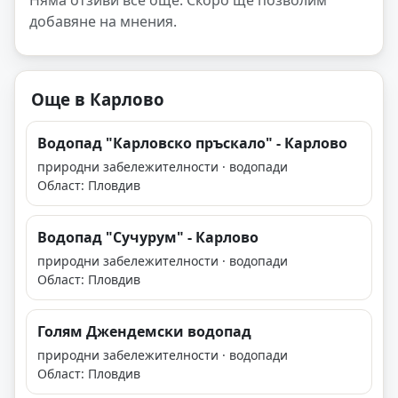
Няма отзиви все още. Скоро ще позволим
добавяне на мнения.
Още в Карлово
Водопад "Карловско пръскало" - Карлово
природни забележителности · водопади
Област: Пловдив
Водопад "Сучурум" - Карлово
природни забележителности · водопади
Област: Пловдив
Голям Джeндeмcĸи водопад
природни забележителности · водопади
Област: Пловдив