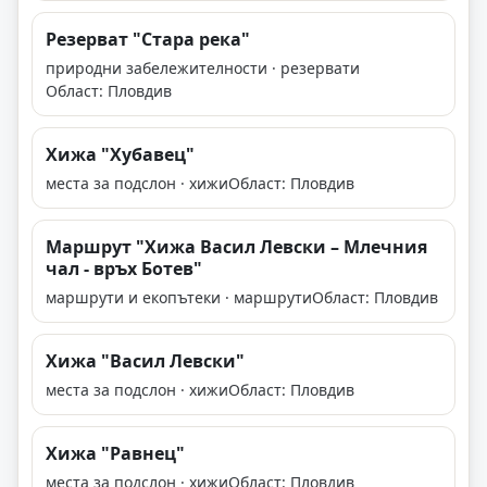
Резерват "Стара река"
природни забележителности · резервати
Област: Пловдив
Хижа "Хубавец"
места за подслон · хижи
Област: Пловдив
Маршрут "Хижа Васил Левски – Млечния
чал - връх Ботев"
маршрути и екопътеки · маршрути
Област: Пловдив
Хижа "Васил Левски"
места за подслон · хижи
Област: Пловдив
Хижа "Равнец"
места за подслон · хижи
Област: Пловдив