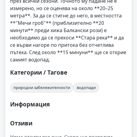
през всички сезони. Точното му падане не е
измерено, но се оценява на около **20–25
метра**. За да се стигне до него, в местността
**"Мечи гроб"** (приблизително **20
минути** преди хижа Балкански рози) е
необходимо да се прекоси **Стара река** и да
се върви нагоре по притока без отчетлива
пътека. След около **15 минуни** ще се открие
самият водопад.
Категории / Тагове
природни забележителности
водопади
Информация
Отзиви