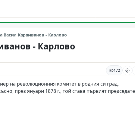
а Васил Караиванов - Карлово
иванов - Карлово
172
сиер на революционния комитет в родния си град,
късно, през януари 1878 г., той става първият председат