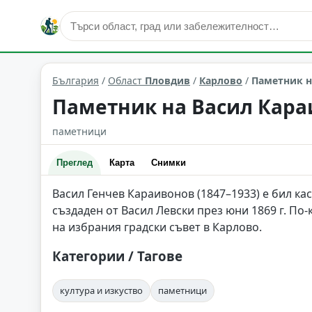
култура и изкуство
Карлово
Област: Пловдив
България
/
Област
Пловдив
/
Карлово
/
Паметник н
Паметник на Васил Кара
паметници
Преглед
Карта
Снимки
Васил Генчев Караивонов (1847–1933) е бил ка
създаден от Васил Левски през юни 1869 г. По-
на избрания градски съвет в Карлово.
Категории / Тагове
култура и изкуство
паметници