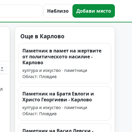
Наблизо
Добави място
Още в Карлово
Паметник в памет на жертвите
от политическото насилие -
Карлово
култура и изкуство · паметници
Област: Пловдив
ел
Паметник на Братя Евлоги и
Христо Георгиеви - Карлово
култура и изкуство · паметници
Област: Пловдив
Паметник на Васил Левски -