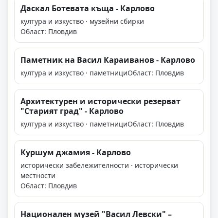
Даскал Ботевата къща - Карлово
култура и изкуство · музейни сбирки
Област: Пловдив
Паметник на Васил Караиванов - Карлово
култура и изкуство · паметници
Област: Пловдив
Архитектурен и исторически резерват
"Старият град" - Карлово
култура и изкуство · паметници
Област: Пловдив
Куршум джамия - Карлово
исторически забележителности · исторически
местности
Област: Пловдив
Национален музей "Васил Левски" –