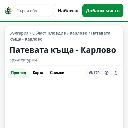
Наблизо
Добави място
култура и изкуство
Карлово
Област: Пловдив
България
/
Област
Пловдив
/
Карлово
/
Патевата
къща - Карлово
Патевата къща - Карлово
архитектурни
170
Преглед
Карта
Снимки