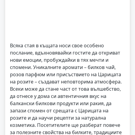
Всяка стая в къщата носи свое особено
послание, вдъхновявайки гостите да откриват
нови емоции, пробуждайки в тях мечти и
спомени. Уникалните аромати – билков чай,
розов парфюм или присъствието на Царицата
на розите – създават неповторима атмосфера.
Всеки може да стане част от това вълшебство,
да отнесе у дома си автентичния вкус на
балкански билкови продукти или ракия, да
запази спомен от срещата с Царицата на
розите и да научи рецепти за натурална
козметика. Посетителите ще разберат повече
за полезните свойства на билките, традициите