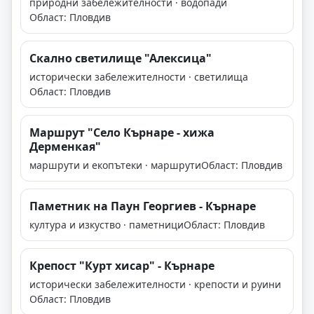
природни забележителности · водопади
Област: Пловдив
Скално светилище "Алексица"
исторически забележителности · светилища
Област: Пловдив
Маршрут "Село Кърнаре - хижа
Дерменкая"
маршрути и екопътеки · маршрути
Област: Пловдив
Паметник на Паун Георгиев - Кърнаре
култура и изкуство · паметници
Област: Пловдив
Крепост "Курт хисар" - Кърнаре
исторически забележителности · крепости и руини
Област: Пловдив