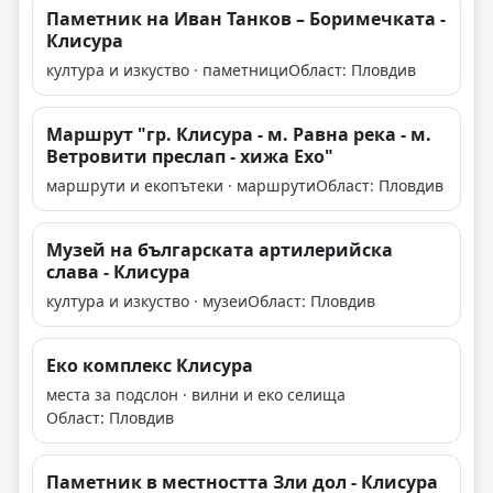
Паметник на Иван Танков – Боримечката -
Клисура
култура и изкуство · паметници
Област: Пловдив
Маршрут "гр. Клисура - м. Равна река - м.
Ветровити преслап - хижа Ехо"
маршрути и екопътеки · маршрути
Област: Пловдив
Музей на българската артилерийска
слава - Клисура
култура и изкуство · музеи
Област: Пловдив
Еко комплекс Клисура
места за подслон · вилни и еко селища
Област: Пловдив
Паметник в местността Зли дол - Клисура