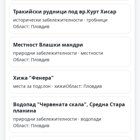
Тракийски рудници под вр.Курт Хисар
исторически забележителности · гробници
Област: Пловдив
Местност Влашки мандри
природни забележителности · местности
Област: Пловдив
Хижа "Фенера"
места за подслон · хижи
Област: Пловдив
Водопад "Червената скала", Средна Стара
планина
природни забележителности · водопади
Област: Пловдив