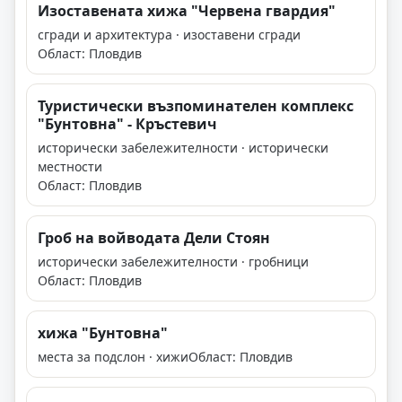
Изоставената хижа "Червена гвардия"
сгради и архитектура · изоставени сгради
Област: Пловдив
Туристически възпоминателен комплекс
"Бунтовна" - Кръстевич
исторически забележителности · исторически
местности
Област: Пловдив
Гроб на войводата Дели Стоян
исторически забележителности · гробници
Област: Пловдив
хижа "Бунтовна"
места за подслон · хижи
Област: Пловдив