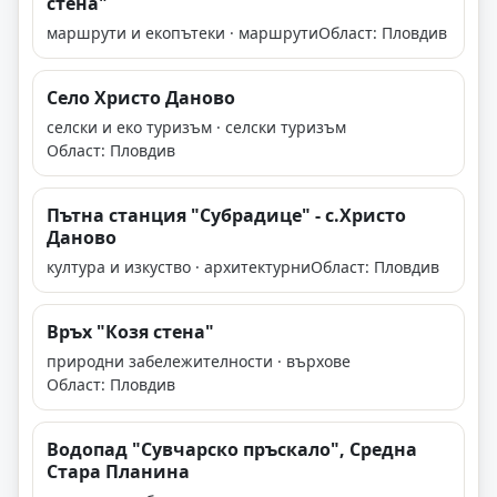
стена"
маршрути и екопътеки · маршрути
Област: Пловдив
Село Христо Даново
селски и еко туризъм · селски туризъм
Област: Пловдив
Пътна станция "Субрадице" - с.Христо
Даново
култура и изкуство · архитектурни
Област: Пловдив
Връх "Козя стена"
природни забележителности · върхове
Област: Пловдив
Водопад "Сувчарско пръскало", Средна
Стара Планина