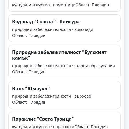
култура и изкуство · паметници
Област: Пловдив
Водопад "Скокът" - Клисура
природни забележителности · водопади
Област: Пловдив
Природна забележителност "Булският
камък"
природни забележителности · скални образувания
Област: Пловдив
Връх "Юмрука"
природни забележителности · върхове
Област: Пловдив
Параклис "Света Троица"
култура и изкуство · параклиси
Област: Пловдив