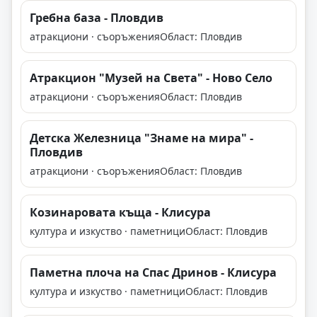
Гребна база - Пловдив
атракциони · съоръжения
Област: Пловдив
Атракцион "Музей на Света" - Ново Село
атракциони · съоръжения
Област: Пловдив
Детска Железница "Знаме на мира" -
Пловдив
атракциони · съоръжения
Област: Пловдив
Козинаровата къща - Клисура
култура и изкуство · паметници
Област: Пловдив
Паметна плоча на Спас Дринов - Клисура
култура и изкуство · паметници
Област: Пловдив