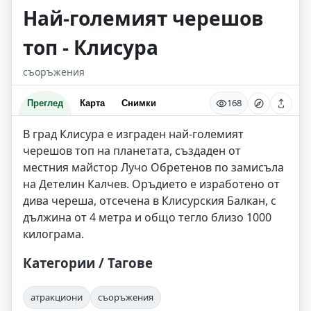
Най-големият черешов
топ - Клисура
съоръжения
168
Преглед
Карта
Снимки
В град Клисура е изграден най-големият
черешов топ на планетата, създаден от
местния майстор Лучо Обретенов по замисъла
на Детелин Калчев. Оръдието е изработено от
дива череша, отсечена в Клисурския Балкан, с
дължина от 4 метра и общо тегло близо 1000
килограма.
Категории / Тагове
атракциони
съоръжения