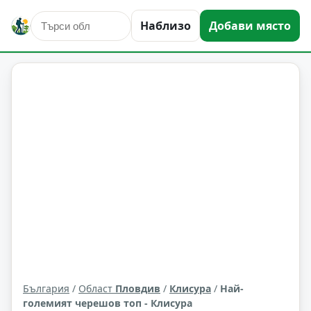
Наблизо
Добави място
атракциони
Клисура
Област: Пловдив
България
/
Област
Пловдив
/
Клисура
/
Най-
големият черешов топ - Клисура