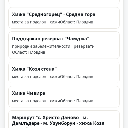
Хижа "Средногорец" - Средна гора
места за подслон · хижи
Област: Пловдив
Поддържан резерват "Чамджа"
природни забележителности · резервати
Област: Пловдив
Хижа "Козя стена"
места за подслон · хижи
Област: Пловдив
Хижа Чивира
места за подслон · хижи
Област: Пловдив
Маршрут "с. Христо Даново - м.
Дамлъдере - м. Узунборун - хижа Козя