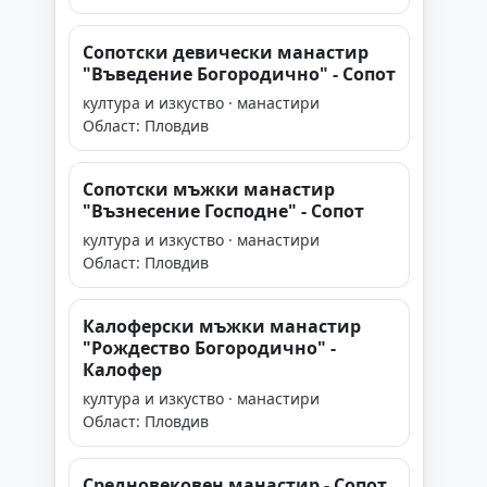
Сопотски девически манастир
"Въведение Богородично" - Сопот
култура и изкуство · манастири
Област: Пловдив
Сопотски мъжки манастир
"Възнесение Господне" - Сопот
култура и изкуство · манастири
Област: Пловдив
Калоферски мъжки манастир
"Рождество Богородично" -
Калофер
култура и изкуство · манастири
Област: Пловдив
Средновековен манастир - Сопот