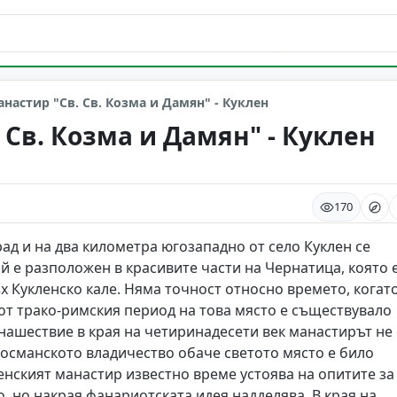
настир "Св. Св. Козма и Дамян" - Куклен
 Св. Козма и Дамян" - Куклен
170
ад и на два километра югозападно от село Куклен се
й е разположен в красивите части на Чернатица, която е
 Кукленско кале. Няма точност относно времето, когато
 от трако-римския период на това място е съществувало
нашествие в края на четиринадесети век манастирът не 
 османското владичество обаче светото място е било
енският манастир известно време устоява на опитите за
, но накрая фанариотската идея надделява. В края на