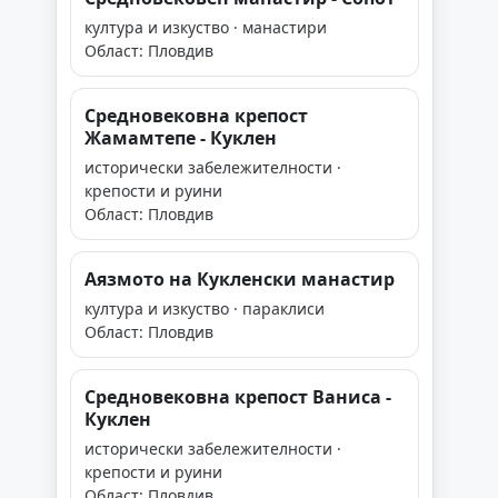
култура и изкуство · манастири
Област: Пловдив
Средновековна крепост
Жамамтепе - Куклен
исторически забележителности ·
крепости и руини
Област: Пловдив
Аязмото на Кукленски манастир
култура и изкуство · параклиси
Област: Пловдив
Средновековна крепост Ваниса -
Куклен
исторически забележителности ·
крепости и руини
Област: Пловдив