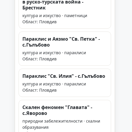
в руско-турската война -
Брестник
култура и изкуство · паметници
Област: Пловдив
Параклис и Аязмо "Св. Петка" -
с.Гълъбово
култура и изкуство · параклиси
Област: Пловдив
Параклис "Св. Илия" - с.Гълъбово
култура и изкуство · параклиси
Област: Пловдив
Скален феномен "Главата" -
с.Яворово
природни забележителности · скални
образувания