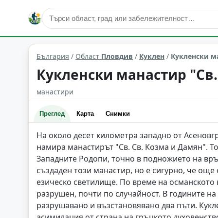
култура и изкуство
Куклен
Област: Пловдив
България
/
Област
Пловдив
/
Куклен
/
Кукленски ма
Кукленски манастир "Св.
манастири
Преглед
Карта
Снимки
На около десет километра западно от Асеновгр
намира манастирът "Св. Св. Козма и Дамян". То
Западните Родопи, точно в подножието на връх
създаден този манастир, но е сигурно, че още
езическо светилище. По време на османското 
разрушен, почти по случайност. В годините на
разрушавано и възстановявано два пъти. Кукл
асимилация от страна на гръцкото духовенство