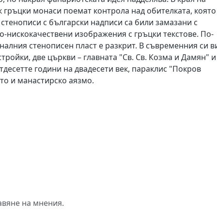
к гръцки монаси поемат контрола над обителката, която
о стенописи с български надписи са били замазани с
по-нискокачествени изображения с гръцки текстове. По-
иналния стенописен пласт е разкрит. В съвременния си в
ойки, две църкви – главната "Св. Св. Козма и Дамян" и
тдесетте години на двадесети век, параклис "Покров
то и манастирско аязмо.
авяне на мнения.