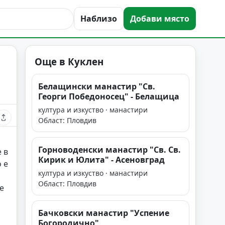
Наблизо
Добави място
Още в Куклен
Белащински манастир "Св.
Георги Победоносец" - Белащица
култура и изкуство · манастири
Област: Пловдив
Горноводенски манастир "Св. Св.
 в
Кирик и Юлита" - Асеновград
 е
култура и изкуство · манастири
Област: Пловдив
е
Бачковски манастир "Успение
Богородично"