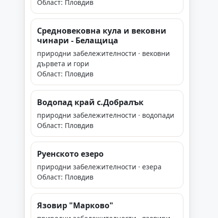
Област: Пловдив
Средновековна кула и вековни
чинари - Белащица
природни забележителности · вековни
дървета и гори
Област: Пловдив
Водопад край с.Добралък
природни забележителности · водопади
Област: Пловдив
Руенското езеро
природни забележителности · езера
Област: Пловдив
Язовир "Марково"