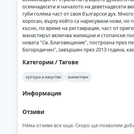
осемнадесети и началото на деветнадесети ве
губи голяма част от своя български дух. Мног
хоросан, върху който са нарисувани нови, но 
късно, по време на реставрация, част от ориг
манастирът включва жилищни и стопански постр
новата "Св. Благовещение", построена през пе
Богородичен", завършен през 2013 година, как
Категории / Тагове
култура и изкуство
манастири
Информация
Отзиви
Няма отзиви все още. Скоро ще позволим доб