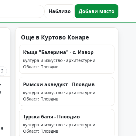
Наблизо
Добави място
Още в Куртово Конаре
Къща "Балерина" - с. Извор
култура и изкуство · архитектурни
Област: Пловдив
е
Римски акведукт - Пловдив
н
култура и изкуство · архитектурни
Област: Пловдив
Турска баня - Пловдив
култура и изкуство · архитектурни
ия
Област: Пловдив