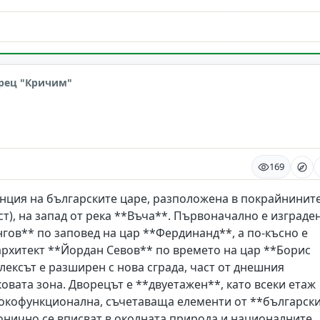
рец "Кричим"
169
нция на българските царе, разположена в покрайнинит
т), на запад от река **Въча**. Първоначално е изграде
ингов** по заповед на цар **Фердинанд**, а по-късно е
 архитект **Йордан Севов** по времето на цар **Борис
лексът е разширен с нова сграда, част от днешния
овата зона. Дворецът е **двуетажен**, като всеки етаж
високофункционална, съчетаваща елементи от **българск
нично се вписват в околната природа и националните