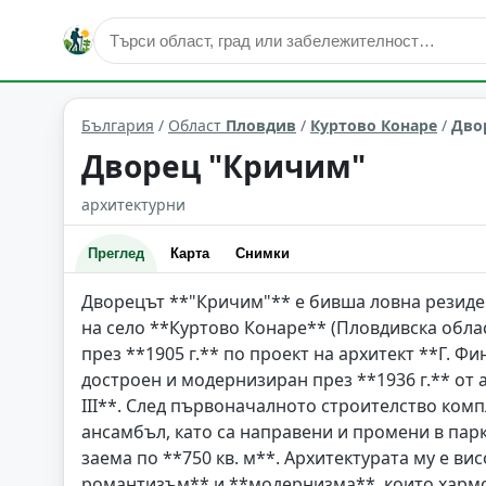
култура и изкуство
Куртово Конаре
Област: Пловдив
България
/
Област
Пловдив
/
Куртово Конаре
/
Дво
Дворец "Кричим"
архитектурни
Преглед
Карта
Снимки
Дворецът **"Кричим"** е бивша ловна резиде
на село **Куртово Конаре** (Пловдивска облас
през **1905 г.** по проект на архитект **Г. Ф
достроен и модернизиран през **1936 г.** от
III**. След първоначалното строителство комп
ансамбъл, като са направени и промени в парк
заема по **750 кв. м**. Архитектурата му е 
романтизъм** и **модернизма**, които хармо