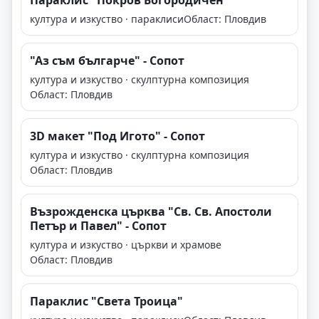
Параклис "Покров Богородичен"
култура и изкуство · параклиси
Област: Пловдив
"Аз съм българче" - Сопот
култура и изкуство · скулптурна композиция
Област: Пловдив
3D макет "Под Игото" - Сопот
култура и изкуство · скулптурна композиция
Област: Пловдив
Възрожденска църква "Св. Св. Апостоли
Петър и Павел" - Сопот
култура и изкуство · църкви и храмове
Област: Пловдив
Параклис "Света Троица"