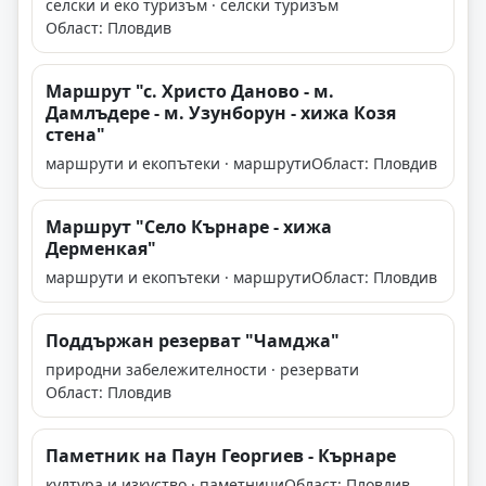
селски и еко туризъм · селски туризъм
Област: Пловдив
Маршрут "с. Христо Даново - м.
Дамлъдере - м. Узунборун - хижа Козя
стена"
маршрути и екопътеки · маршрути
Област: Пловдив
Маршрут "Село Кърнаре - хижа
Дерменкая"
маршрути и екопътеки · маршрути
Област: Пловдив
Поддържан резерват "Чамджа"
природни забележителности · резервати
Област: Пловдив
Паметник на Паун Георгиев - Кърнаре
култура и изкуство · паметници
Област: Пловдив