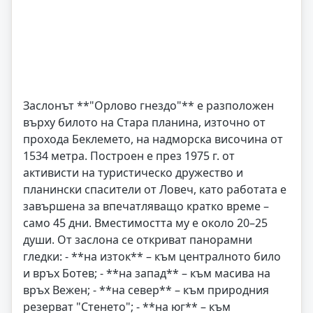
Заслонът **"Орлово гнездо"** е разположен
върху билото на Стара планина, източно от
прохода Беклемето, на надморска височина от
1534 метра. Построен е през 1975 г. от
активисти на туристическо дружество и
планински спасители от Ловеч, като работата е
завършена за впечатляващо кратко време –
само 45 дни. Вместимостта му е около 20–25
души. От заслона се откриват панорамни
гледки: - **на изток** – към централното било
и връх Ботев; - **на запад** – към масива на
връх Вежен; - **на север** – към природния
резерват "Стенето"; - **на юг** – към