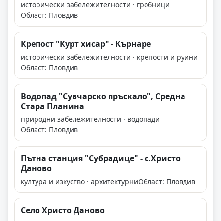
исторически забележителности · гробници
Област: Пловдив
Крепост "Курт хисар" - Кърнаре
исторически забележителности · крепости и руини
Област: Пловдив
Водопад "Сувчарско пръскало", Средна
Стара Планина
природни забележителности · водопади
Област: Пловдив
Пътна станция "Субрадице" - с.Христо
Даново
култура и изкуство · архитектурни
Област: Пловдив
Село Христо Даново