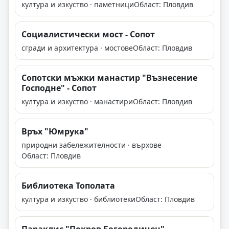
култура и изкуство · паметници
Област: Пловдив
Социалистически мост - Сопот
сгради и архитектура · мостове
Област: Пловдив
Сопотски мъжки манастир "Възнесение
Господне" - Сопот
култура и изкуство · манастири
Област: Пловдив
Връх "Юмрука"
природни забележителности · върхове
Област: Пловдив
Библиотека Тополата
култура и изкуство · библиотеки
Област: Пловдив