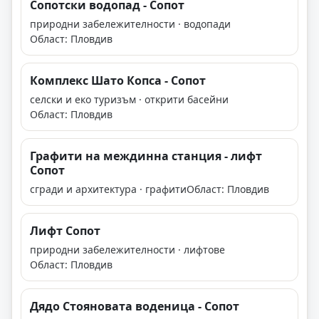
Сопотски водопад - Сопот
природни забележителности · водопади
Област: Пловдив
Комплекс Шато Копса - Сопот
селски и еко туризъм · открити басейни
Област: Пловдив
Графити на междинна станция - лифт
Сопот
сгради и архитектура · графити
Област: Пловдив
Лифт Сопот
природни забележителности · лифтове
Област: Пловдив
Дядо Стояновата воденица - Сопот