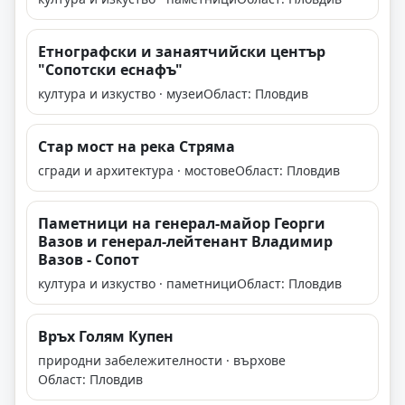
Етнографски и занаятчийски център
"Сопотски еснафъ"
култура и изкуство · музеи
Област: Пловдив
Стар мост на река Стряма
сгради и архитектура · мостове
Област: Пловдив
Паметници на генерал-майор Георги
Вазов и генерал-лейтенант Владимир
Вазов - Сопот
култура и изкуство · паметници
Област: Пловдив
Връх Голям Купен
природни забележителности · върхове
Област: Пловдив