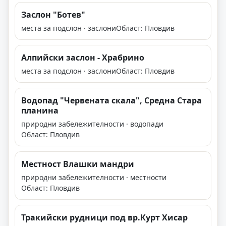
Заслон "Ботев"
места за подслон · заслони
Област: Пловдив
Алпийски заслон - Храбрино
места за подслон · заслони
Област: Пловдив
Водопад "Червената скала", Средна Стара
планина
природни забележителности · водопади
Област: Пловдив
Местност Влашки мандри
природни забележителности · местности
Област: Пловдив
Тракийски рудници под вр.Курт Хисар