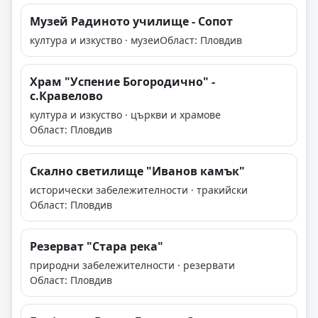
Музей Радиното училище - Сопот
култура и изкуство · музеи
Област: Пловдив
Храм "Успение Богородично" -
с.Кравелово
култура и изкуство · църкви и храмове
Област: Пловдив
Скално светилище "Иванов камък"
исторически забележителности · тракийски
Област: Пловдив
Резерват "Стара река"
природни забележителности · резервати
Област: Пловдив