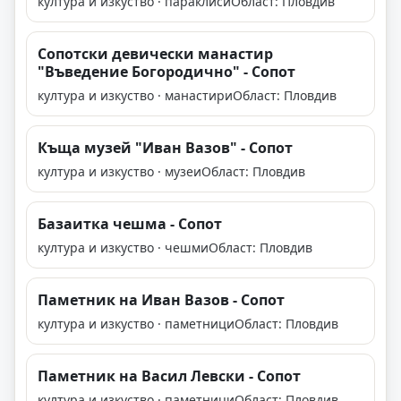
култура и изкуство · параклиси
Област: Пловдив
Сопотски девически манастир
"Въведение Богородично" - Сопот
култура и изкуство · манастири
Област: Пловдив
Къща музей "Иван Вазов" - Сопот
култура и изкуство · музеи
Област: Пловдив
Базаитка чешма - Сопот
култура и изкуство · чешми
Област: Пловдив
Паметник на Иван Вазов - Сопот
култура и изкуство · паметници
Област: Пловдив
Паметник на Васил Левски - Сопот
култура и изкуство · паметници
Област: Пловдив