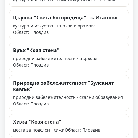
Църква "Света Богородица" - с. Иганово
култура и изкуство · църкви и храмове
Област: Пловдив
Връх "Козя стена"
природни забележителности · върхове
Област: Пловдив
Природна забележителност "Булският
камък"
природни забележителности · скални образувания
Област: Пловдив
Хижа "Козя стена"
места за подслон · хижи
Област: Пловдив