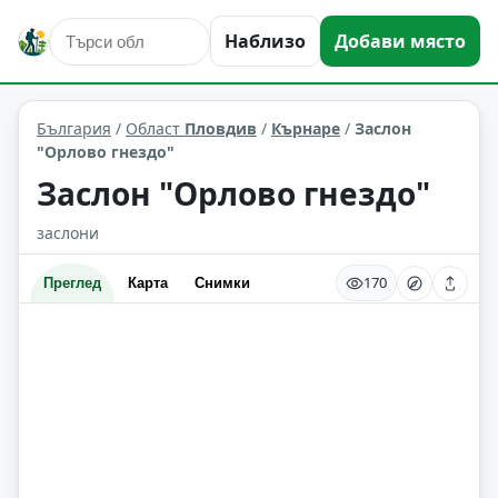
Наблизо
Добави място
места за подслон
Кърнаре
Област: Пловдив
България
/
Област
Пловдив
/
Кърнаре
/
Заслон
"Орлово гнездо"
Заслон "Орлово гнездо"
заслони
170
Преглед
Карта
Снимки