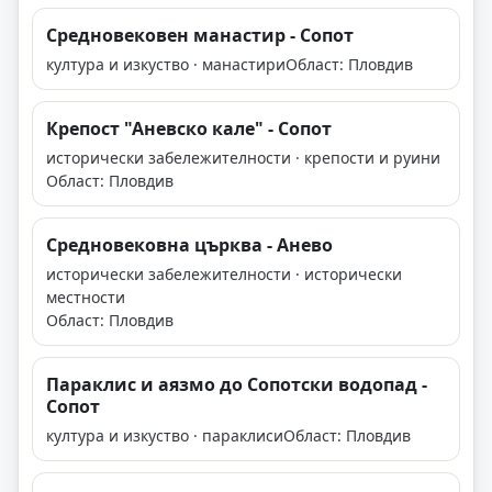
Средновековен манастир - Сопот
култура и изкуство · манастири
Област: Пловдив
Крепост "Аневско кале" - Сопот
исторически забележителности · крепости и руини
Област: Пловдив
Средновековна църква - Анево
исторически забележителности · исторически
местности
Област: Пловдив
Параклис и аязмо до Сопотски водопад -
Сопот
култура и изкуство · параклиси
Област: Пловдив