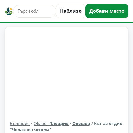
Наблизо
Добави място
култура и изкуство
Орешец
Област: Пловдив
България
/
Област
Пловдив
/
Орешец
/
Кът за отдих
"Чолакова чешма"