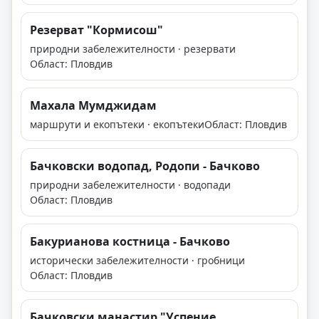
Резерват "Кормисош"
природни забележителности · резервати
Област: Пловдив
Махала Мумджидам
маршрути и екопътеки · екопътеки
Област: Пловдив
Бачковски водопад, Родопи - Бачково
природни забележителности · водопади
Област: Пловдив
Бакурианова костница - Бачково
исторически забележителности · гробници
Област: Пловдив
Бачковски манастир "Успение