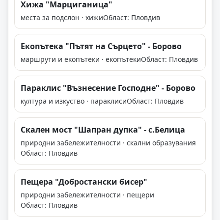
Хижа "Марциганица"
места за подслон · хижи
Област: Пловдив
Екопътека "Пътят на Сърцето" - Борово
маршрути и екопътеки · екопътеки
Област: Пловдив
Параклис "Възнесение Господне" - Борово
култура и изкуство · параклиси
Област: Пловдив
Скален мост "Шапран дупка" - с.Белица
природни забележителности · скални образувания
Област: Пловдив
Пещера "Добростански бисер"
природни забележителности · пещери
Област: Пловдив