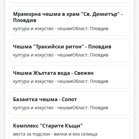
Мраморна чешма в храм "Св. Димитър" -
Пловдив
култура и изкуство · чешми
Област: Пловдив
Чешма "Тракийски ритон" - Пловдив
култура и изкуство · чешми
Област: Пловдив
Чешма Жълтата вода - Свежен
култура и изкуство · чешми
Област: Пловдив
Базаитка чешма - Сопот
култура и изкуство · чешми
Област: Пловдив
Комплекс "Старите Къщи"
места за подслон · вилни и еко селища