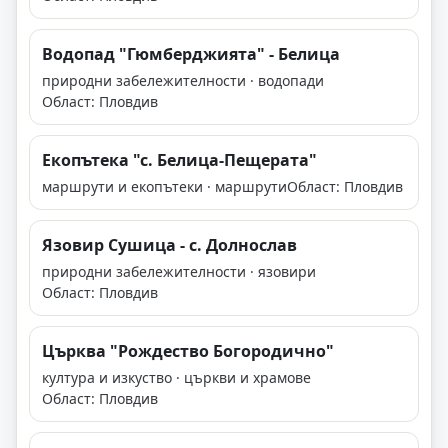
Водопад "Гюмберджията" - Белица
природни забележителности · водопади
Област: Пловдив
Екопътека "с. Белица-Пещерата"
маршрути и екопътеки · маршрути
Област: Пловдив
Язовир Сушица - с. Долнослав
природни забележителности · язовири
Област: Пловдив
Църква "Рождество Богородично"
култура и изкуство · църкви и храмове
Област: Пловдив