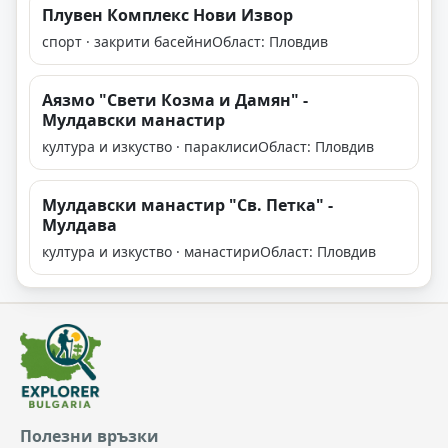
Плувен Комплекс Нови Извор
спорт · закрити басейни
Област: Пловдив
Аязмо "Свети Козма и Дамян" -
Мулдавски манастир
култура и изкуство · параклиси
Област: Пловдив
Мулдавски манастир "Св. Петка" -
Мулдава
култура и изкуство · манастири
Област: Пловдив
Полезни връзки