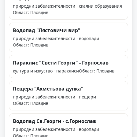
природни забележителности · скални образувания
Област: Пловдив
Водопад "Лястовичи вир"
природни забележителности · водопади
Област: Пловдив
Параклис "Свети Георги" - Горнослав
култура и изкуство · параклиси
Област: Пловдив
Пещера "Ахметьова дупка"
природни забележителности · пещери
Област: Пловдив
Водопад Св.Георги - с.Горнослав
природни забележителности · водопади
Област: Пловдив