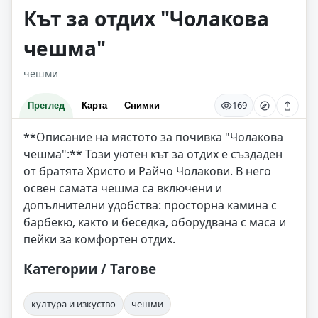
Кът за отдих "Чолакова
чешма"
чешми
169
Преглед
Карта
Снимки
**Описание на мястото за почивка "Чолакова
чешма":** Този уютен кът за отдих е създаден
от братята Христо и Райчо Чолакови. В него
освен самата чешма са включени и
допълнителни удобства: просторна камина с
барбекю, както и беседка, оборудвана с маса и
пейки за комфортен отдих.
Категории / Тагове
култура и изкуство
чешми