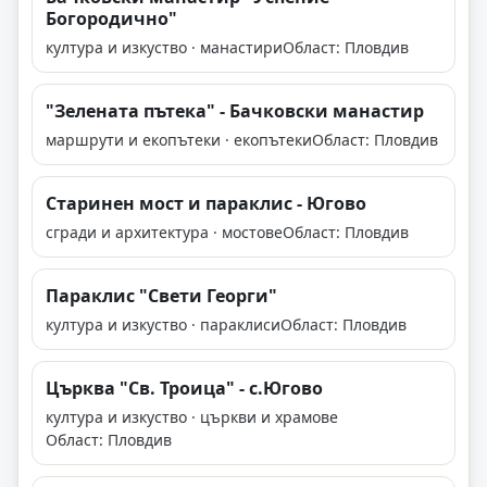
Богородично"
култура и изкуство · манастири
Област: Пловдив
"Зелената пътека" - Бачковски манастир
маршрути и екопътеки · екопътеки
Област: Пловдив
Старинен мост и параклис - Югово
сгради и архитектура · мостове
Област: Пловдив
Параклис "Свети Георги"
култура и изкуство · параклиси
Област: Пловдив
Църква "Св. Троица" - с.Югово
култура и изкуство · църкви и храмове
Област: Пловдив