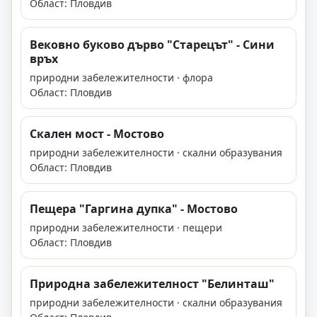
Област: Пловдив
Вековно буково дърво "Старецът" - Сини
връх
природни забележителности · флора
Област: Пловдив
Скален мост - Мостово
природни забележителности · скални образувания
Област: Пловдив
Пещера "Гаргина дупка" - Мостово
природни забележителности · пещери
Област: Пловдив
Природна забележителност "Белинташ"
природни забележителности · скални образувания