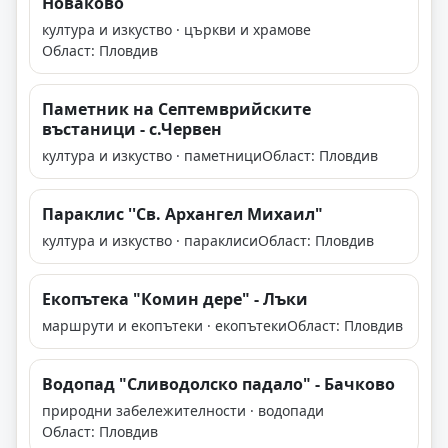
Новаково
култура и изкуство · църкви и храмове
Област: Пловдив
Паметник на Септемврийските
въстаници - с.Червен
култура и изкуство · паметници
Област: Пловдив
Параклис ''Св. Архангел Михаил"
култура и изкуство · параклиси
Област: Пловдив
Екопътека "Комин дере" - Лъки
маршрути и екопътеки · екопътеки
Област: Пловдив
Водопад "Сливодолско падало" - Бачково
природни забележителности · водопади
Област: Пловдив