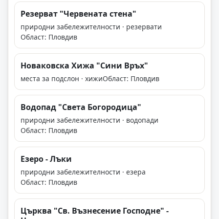
Резерват "Червената стена"
природни забележителности · резервати
Област: Пловдив
Новаковска Хижа "Сини Връх"
места за подслон · хижи
Област: Пловдив
Водопад "Света Богородица"
природни забележителности · водопади
Област: Пловдив
Езеро - Лъки
природни забележителности · езера
Област: Пловдив
Църква "Св. Възнесение Господне" -