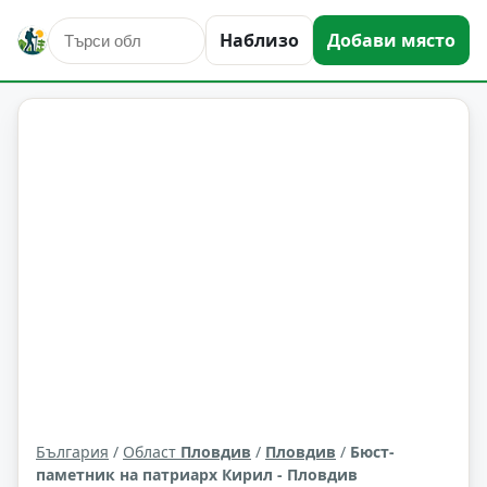
Наблизо
Добави място
култура и изкуство
Пловдив
Област: Пловдив
България
/
Област
Пловдив
/
Пловдив
/
Бюст-
паметник на патриарх Кирил - Пловдив