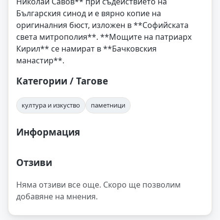
Николай Савов** при съдействието на
Българския синод и е вярно копие на
оригиналния бюст, изложен в **Софийската
света митрополия**. **Мощите на патриарх
Кирил** се намират в **Бачковския
манастир**.
Категории / Тагове
култура и изкуство
паметници
Информация
Отзиви
Няма отзиви все още. Скоро ще позволим
добавяне на мнения.