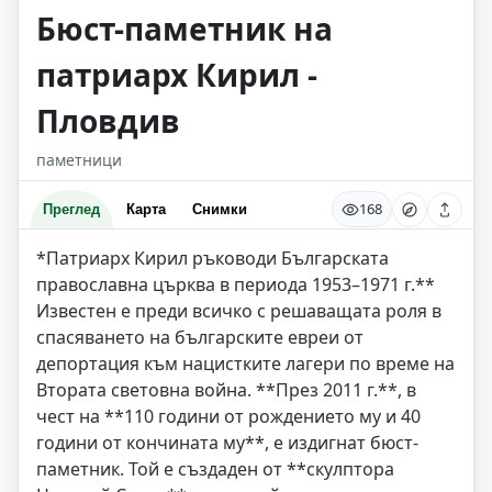
Бюст-паметник на
патриарх Кирил -
Пловдив
паметници
168
Преглед
Карта
Снимки
*Патриарх Кирил ръководи Българската
православна църква в периода 1953–1971 г.**
Известен е преди всичко с решаващата роля в
спасяването на българските евреи от
депортация към нацистките лагери по време на
Втората световна война. **През 2011 г.**, в
чест на **110 години от рождението му и 40
години от кончината му**, е издигнат бюст-
паметник. Той е създаден от **скулптора