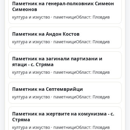
Паметник на генерал-полковник Симеон
Симеонов
култура и изкуство · паметници
Област: Пловдив
Паметник на Андон Костов
култура и изкуство · паметници
Област: Пловдив
Паметник на загинали партизани и
ятаци - с. Стряма
култура и изкуство · паметници
Област: Пловдив
Паметник на Септемврийци
култура и изкуство · паметници
Област: Пловдив
Паметник на жертвите на комунизма - с.
Стряма
култура и изкуство · паметници
Област: Пловдив