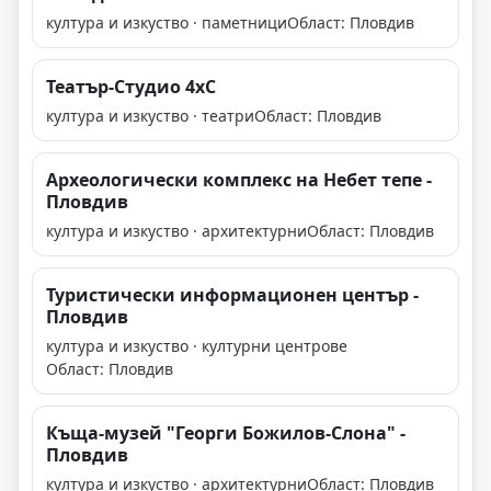
култура и изкуство · паметници
Област: Пловдив
Театър-Студио 4хC
култура и изкуство · театри
Област: Пловдив
Археологически комплекс на Небет тепе -
Пловдив
култура и изкуство · архитектурни
Област: Пловдив
Туристически информационен център -
Пловдив
култура и изкуство · културни центрове
Област: Пловдив
Къща-музей "Георги Божилов-Слона" -
Пловдив
култура и изкуство · архитектурни
Област: Пловдив