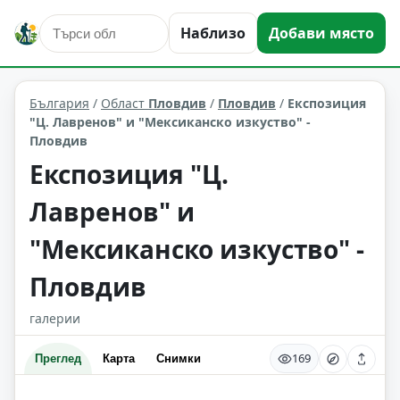
Наблизо
Добави място
култура и изкуство
Пловдив
Област: Пловдив
България
/
Област
Пловдив
/
Пловдив
/
Експозиция
"Ц. Лавренов" и "Мексиканско изкуство" -
Пловдив
Експозиция "Ц.
Лавренов" и
"Мексиканско изкуство" -
Пловдив
галерии
169
Преглед
Карта
Снимки