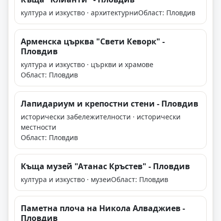
култура и изкуство · архитектурни
Област: Пловдив
Арменска църква "Свети Кеворк" -
Пловдив
култура и изкуство · църкви и храмове
Област: Пловдив
Лапидариум и крепостни стени - Пловдив
исторически забележителности · исторически
местности
Област: Пловдив
Къща музей "Атанас Кръстев" - Пловдив
култура и изкуство · музеи
Област: Пловдив
Паметна плоча на Никола Алваджиев -
Пловдив