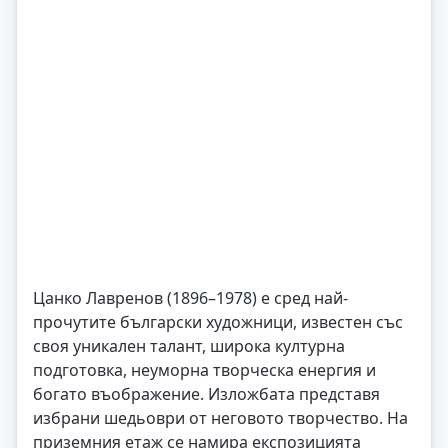
Цанко Лавренов (1896–1978) е сред най-
прочутите български художници, известен със
своя уникален талант, широка културна
подготовка, неуморна творческа енергия и
богато въображение. Изложбата представя
избрани шедьоври от неговото творчество. На
приземния етаж се намира експозицията