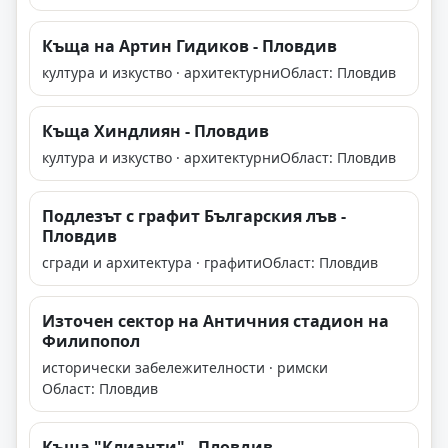
Къща на Артин Гидиков - Пловдив
култура и изкуство · архитектурни
Област: Пловдив
Къща Хиндлиян - Пловдив
култура и изкуство · архитектурни
Област: Пловдив
Подлезът с графит Българския лъв -
Пловдив
сгради и архитектура · графити
Област: Пловдив
Източен сектор на Античния стадион на
Филипопол
исторически забележителности · римски
Област: Пловдив
Къща "Клианти" - Пловдив