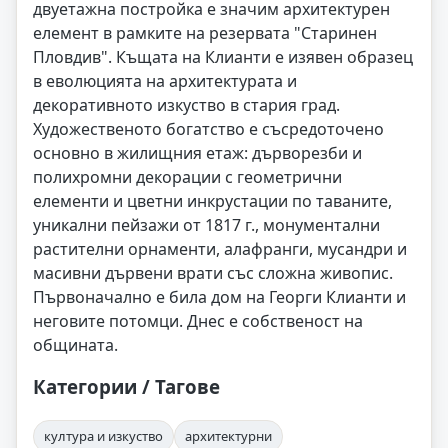
двуетажна постройка е значим архитектурен
елемент в рамките на резервата "Старинен
Пловдив". Къщата на Клианти е изявен образец
в еволюцията на архитектурата и
декоративното изкуство в стария град.
Художественото богатство е съсредоточено
основно в жилищния етаж: дърворезби и
полихромни декорации с геометрични
елементи и цветни инкрустации по таваните,
уникални пейзажи от 1817 г., монументални
растителни орнаменти, алафранги, мусандри и
масивни дървени врати със сложна живопис.
Първоначално е била дом на Георги Клианти и
неговите потомци. Днес е собственост на
общината.
Категории / Тагове
култура и изкуство
архитектурни