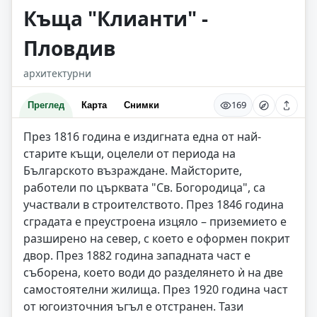
Къща "Клианти" -
Пловдив
архитектурни
169
Преглед
Карта
Снимки
През 1816 година е издигната една от най-
старите къщи, оцелели от периода на
Българското възраждане. Майсторите,
работели по църквата "Св. Богородица", са
участвали в строителството. През 1846 година
сградата е преустроена изцяло – приземието е
разширено на север, с което е оформен покрит
двор. През 1882 година западната част е
съборена, което води до разделянето ѝ на две
самостоятелни жилища. През 1920 година част
от югоизточния ъгъл е отстранен. Тази