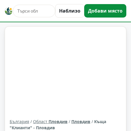
Наблизо
Добави място
култура и изкуство
Пловдив
Област: Пловдив
България
/
Област
Пловдив
/
Пловдив
/
Къща
"Клианти" - Пловдив