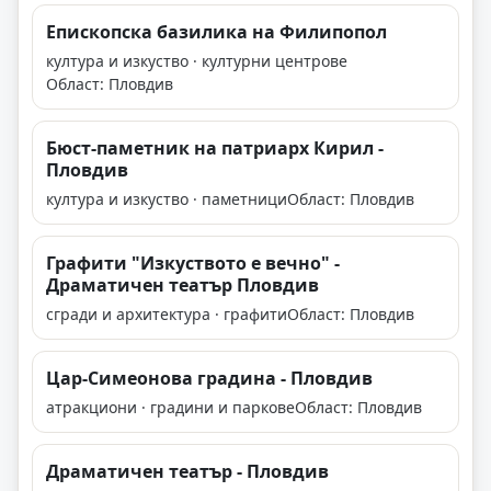
Епископска базилика на Филипопол
култура и изкуство · културни центрове
Област: Пловдив
Бюст-паметник на патриарх Кирил -
Пловдив
култура и изкуство · паметници
Област: Пловдив
Графити "Изкуството е вечно" -
Драматичен театър Пловдив
сгради и архитектура · графити
Област: Пловдив
Цар-Симеонова градина - Пловдив
атракциони · градини и паркове
Област: Пловдив
Драматичен театър - Пловдив