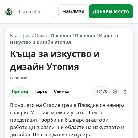
Наблизо
Добави място
култура и изкуство
Пловдив
Област: Пловдив
България
/
Област
Пловдив
/
Пловдив
/
Къща за
изкуство и дизайн Утопия
Къща за изкуство и
дизайн Утопия
галерии
170
Преглед
Карта
Снимки
В сърцето на Стария град в Пловдив се намира
галерия Утопия, малка и уютна. Там се
представят творби на български автори,
работещи в различни области на изкуството и
дизайна. Целта е да се стимулира