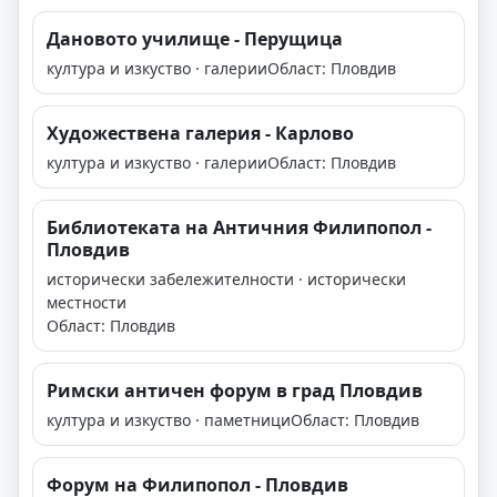
Дановото училище - Перущица
култура и изкуство · галерии
Област: Пловдив
Художествена галерия - Карлово
култура и изкуство · галерии
Област: Пловдив
Библиотеката на Античния Филипопол -
Пловдив
исторически забележителности · исторически
местности
Област: Пловдив
Римски античен форум в град Пловдив
култура и изкуство · паметници
Област: Пловдив
Форум на Филипопол - Пловдив