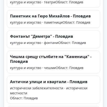
култура и изкуство · театри
Област: Пловдив
Паметник на Гюро Михайлов - Пловдив
култура и изкуство · паметници
Област: Пловдив
Фонтанът "Деметра" - Пловдив
култура и изкуство · фонтани
Област: Пловдив
Чешма срещу стълбите на "Каменица" -
Пловдив
култура и изкуство · чешми
Област: Пловдив
Антични улици и квартали - Пловдив
исторически забележителности · исторически
местности
Област: Пловдив