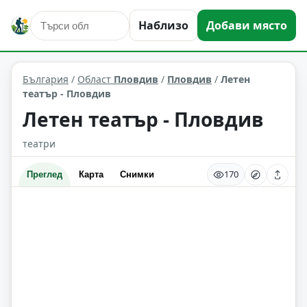
Наблизо
Добави място
култура и изкуство
Пловдив
Област: Пловдив
България
/
Област
Пловдив
/
Пловдив
/
Летен
театър - Пловдив
Летен театър - Пловдив
театри
170
Преглед
Карта
Снимки