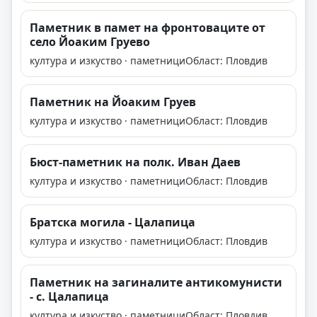
Паметник в памет на фронтоваците от
село Йоаким Груево
култура и изкуство · паметници
Област: Пловдив
Паметник на Йоаким Груев
култура и изкуство · паметници
Област: Пловдив
Бюст-паметник на полк. Иван Даев
култура и изкуство · паметници
Област: Пловдив
Братска могила - Цалапица
култура и изкуство · паметници
Област: Пловдив
Паметник на загиналите антикомунисти
- с. Цалапица
култура и изкуство · паметници
Област: Пловдив