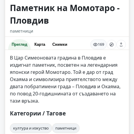
Паметник на Момотаро -
Пловдив
паметници
169
Преглед
Карта
Снимки
В Цар Симеоновата градина в Пловдив е
издигнат паметник, посветен на легендарния
японски герой Момотаро. Той е дар от град
Окаяма и символизира приятелството между
двата побратимени града – Пловдив и Окаяма,
по повод 20-годишнината от създаването на
тази връзка.
Категории / Тагове
култура и изкуство
паметници