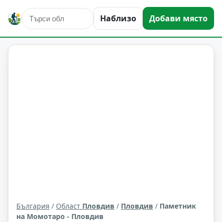
Наблизо
Добави място
култура и изкуство
Пловдив
Област: Пловдив
България
/
Област
Пловдив
/
Пловдив
/
Паметник
на Момотаро - Пловдив