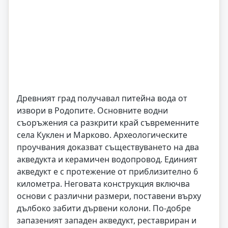
Древният град получавал питейна вода от
извори в Родопите. Основните водни
съоръжения са разкрити край съвременните
села Куклен и Марково. Археологическите
проучвания доказват съществуването на два
акведукта и керамичен водопровод. Единият
акведукт е с протежение от приблизително 6
километра. Неговата конструкция включва
основи с различни размери, поставени върху
дълбоко забити дървени колони. По-добре
запазеният западен акведукт, реставриран и