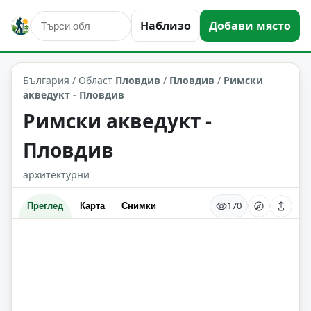
Наблизо
Добави място
култура и изкуство
Пловдив
Област: Пловдив
България
/
Област
Пловдив
/
Пловдив
/
Римски
акведукт - Пловдив
Римски акведукт -
Пловдив
архитектурни
170
Преглед
Карта
Снимки