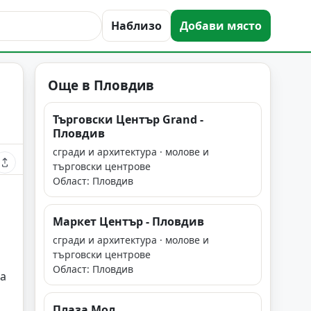
Наблизо
Добави място
Още в Пловдив
Търговски Център Grand -
Пловдив
сгради и архитектура · молове и
търговски центрове
Област: Пловдив
Маркет Център - Пловдив
сгради и архитектура · молове и
търговски центрове
Област: Пловдив
на
Плаза Мол