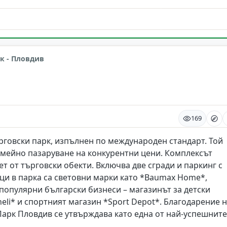
к - Пловдив
169
рговски парк, изпълнен по международен стандарт. Той
емейно пазаруване на конкурентни цени. Комплексът
 зает от търговски обекти. Включва две сгради и паркинг с
вци в парка са световни марки като *Baumax Home*,
 популярни български бизнеси – магазинът за детски
ineli* и спортният магазин *Sport Depot*. Благодарение 
Парк Пловдив се утвърждава като една от най-успешните