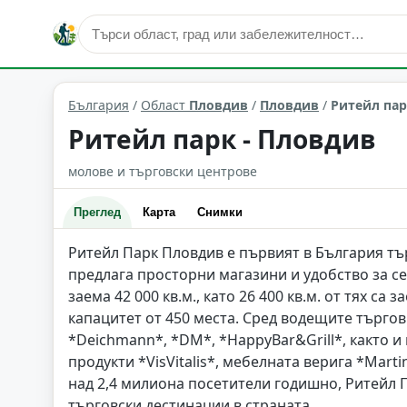
сгради и архитектура
Пловдив
Област: Пловдив
България
/
Област
Пловдив
/
Пловдив
/
Ритейл пар
Ритейл парк - Пловдив
молове и търговски центрове
Преглед
Карта
Снимки
Ритейл Парк Пловдив е първият в България тъ
предлага просторни магазини и удобство за с
заема 42 000 кв.м., като 26 400 кв.м. от тях са
капацитет от 450 места. Сред водещите търго
*Deichmann*, *DM*, *HappyBar&Grill*, както и
продукти *VisVitalis*, мебелната верига *Mart
над 2,4 милиона посетители годишно, Ритейл 
търговски дестинации в страната.