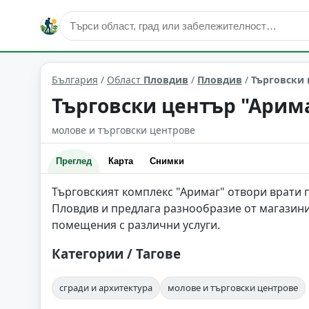
сгради и архитектура
Пловдив
Област: Пловдив
България
/
Област
Пловдив
/
Пловдив
/
Търговски 
Търговски център "Арима
молове и търговски центрове
Преглед
Карта
Снимки
Търговският комплекс "Аримаг" отвори врати пр
Пловдив и предлага разнообразие от магазини 
помещения с различни услуги.
Категории / Тагове
сгради и архитектура
молове и търговски центрове