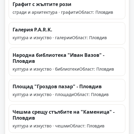
Графит с жълтите рози
сгради и архитектура · графити
Област: Пловдив
Галерия P.A.R.K.
култура и изкуство · галерии
Област: Пловдив
Народна библиотека "Иван Вазов" -
Пловдив
култура и изкуство · библиотеки
Област: Пловдив
Площад "Гроздов пазар" - Пловдив
култура и изкуство · площади
Област: Пловдив
Чешма срещу стълбите на "Каменица" -
Пловдив
култура и изкуство · чешми
Област: Пловдив