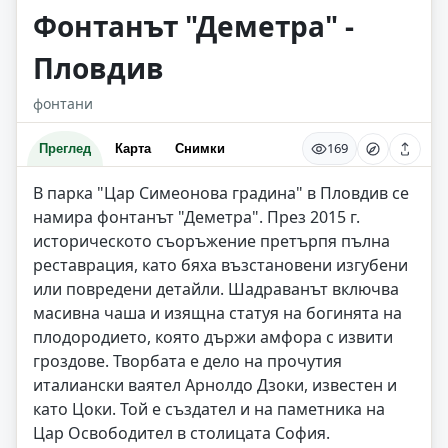
Фонтанът "Деметра" -
Пловдив
фонтани
169
Преглед
Карта
Снимки
В парка "Цар Симеонова градина" в Пловдив се
намира фонтанът "Деметра". През 2015 г.
историческото съоръжение претърпя пълна
реставрация, като бяха възстановени изгубени
или повредени детайли. Шадраванът включва
масивна чаша и изящна статуя на богинята на
плодородието, която държи амфора с извити
гроздове. Творбата е дело на прочутия
италиански ваятел Арнолдо Дзоки, известен и
като Цоки. Той е създател и на паметника на
Цар Освободител в столицата София.