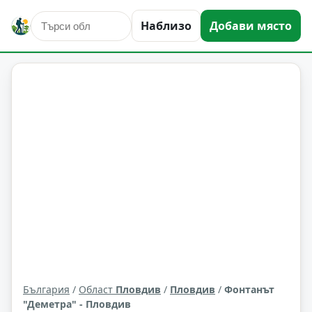
Наблизо
Добави място
култура и изкуство
Пловдив
Област: Пловдив
България
/
Област
Пловдив
/
Пловдив
/
Фонтанът
"Деметра" - Пловдив