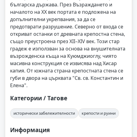
българска държава. През Възраждането и
началото на XX век портата е подложена на
допълнителни укрепвания, за да се
предотврати разрушение. Северно от входа се
откриват останки от древната крепостна стена,
също преустроена през XII–XIV век. Този стар
градеж е използван за основа на внушителната
възрожденска къща на Куюмджиоглу, чиято
масивна конструкция се извисява над Хисар
капия. От южната страна крепостната стена се
губи в двора на църквата "Св. св. Константин и
Елена".
Категории / Тагове
исторически забележителности
крепости и руини
Информация