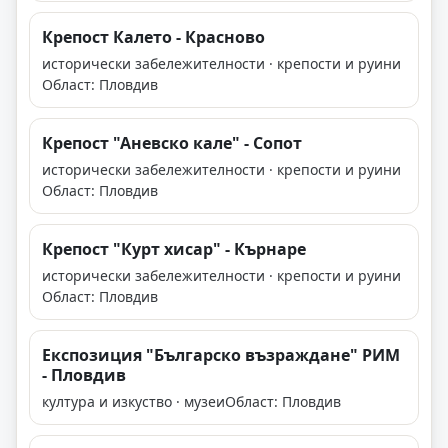
Крепост Калето - Красново
исторически забележителности · крепости и руини
Област: Пловдив
Крепост "Аневско кале" - Сопот
исторически забележителности · крепости и руини
Област: Пловдив
Крепост "Курт хисар" - Кърнаре
исторически забележителности · крепости и руини
Област: Пловдив
Експозиция "Българско възраждане" РИМ
- Пловдив
култура и изкуство · музеи
Област: Пловдив