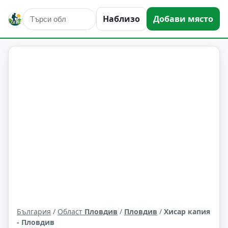
исторически забележителности
Пловдив
Наблизо
Добави място
Област: Пловдив
България
/
Област
Пловдив
/
Пловдив
/
Хисар капия
- Пловдив