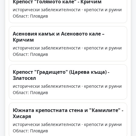
Крепост "Голямото кале" - Кричим
исторически забележителности · крепости и руини
Област: Пловдив
Асеновия камък и Асеновото кале –
Кричим
исторически забележителности · крепости и руини
Област: Пловдив
Крепост "Градището" (Царева къща) -
Златосел
исторически забележителности · крепости и руини
Област: Пловдив
Южната крепостната стена и "Камилите" -
Хисаря
исторически забележителности · крепости и руини
Област: Пловдив