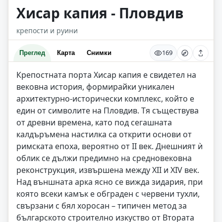
Хисар капия - Пловдив
крепости и руини
169
Преглед
Карта
Снимки
Крепостната порта Хисар капия е свидетел на
вековна история, формирайки уникален
архитектурно-исторически комплекс, който е
един от символите на Пловдив. Тя съществува
от древни времена, като под сегашната
калдъръмена настилка са открити основи от
римската епоха, вероятно от II век. Днешният ѝ
облик се дължи предимно на средновековна
реконструкция, извършена между XII и XIV век.
Над външната арка ясно се вижда зидария, при
която всеки камък е обграден с червени тухли,
свързани с бял хоросан – типичен метод за
българското строително изкуство от Втората