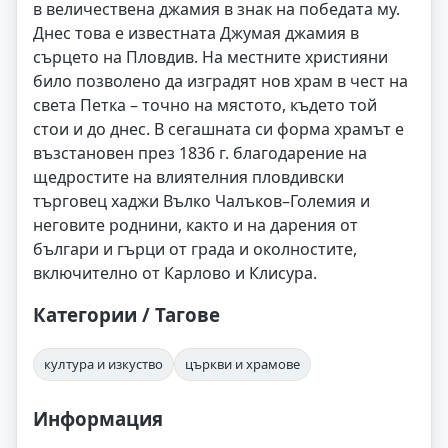
в величествена джамия в знак на победата му.
Днес това е известната Джумая джамия в
сърцето на Пловдив. На местните християни
било позволено да изградят нов храм в чест на
света Петка – точно на мястото, където той
стои и до днес. В сегашната си форма храмът е
възстановен през 1836 г. благодарение на
щедростите на влиятелния пловдивски
търговец хаджи Вълко Чалъков–Големия и
неговите роднини, както и на дарения от
българи и гърци от града и околностите,
включително от Карлово и Клисура.
Категории / Тагове
култура и изкуство
църкви и храмове
Информация