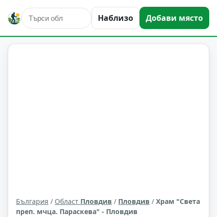
Наблизо
Добави място
култура и изкуство
Пловдив
Област: Пловдив
България
/
Област
Пловдив
/
Пловдив
/
Храм "Света
преп. мчца. Параскева" - Пловдив