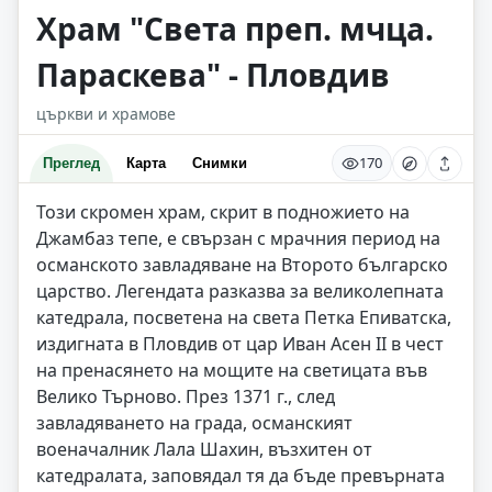
Храм "Света преп. мчца.
Параскева" - Пловдив
църкви и храмове
170
Преглед
Карта
Снимки
Този скромен храм, скрит в подножието на
Джамбаз тепе, е свързан с мрачния период на
османското завладяване на Второто българско
царство. Легендата разказва за великолепната
катедрала, посветена на света Петка Епиватска,
издигната в Пловдив от цар Иван Асен II в чест
на пренасянето на мощите на светицата във
Велико Търново. През 1371 г., след
завладяването на града, османският
военачалник Лала Шахин, възхитен от
катедралата, заповядал тя да бъде превърната