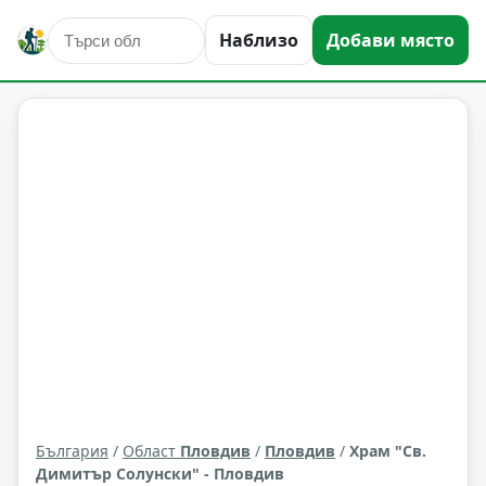
Наблизо
Добави място
култура и изкуство
Пловдив
Област: Пловдив
България
/
Област
Пловдив
/
Пловдив
/
Храм "Св.
Димитър Солунски" - Пловдив