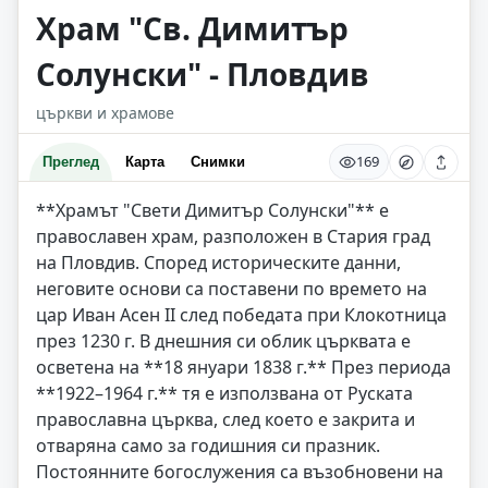
Храм "Св. Димитър
Солунски" - Пловдив
църкви и храмове
169
Преглед
Карта
Снимки
**Храмът "Свети Димитър Солунски"** е
православен храм, разположен в Стария град
на Пловдив. Според историческите данни,
неговите основи са поставени по времето на
цар Иван Асен II след победата при Клокотница
през 1230 г. В днешния си облик църквата е
осветена на **18 януари 1838 г.** През периода
**1922–1964 г.** тя е използвана от Руската
православна църква, след което е закрита и
отваряна само за годишния си празник.
Постоянните богослужения са възобновени на