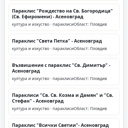
Параклис "Рождество на Св. Богородица"
(Св. Ефиромени) - Асеновград
култура и изкуство · параклиси
Област: Пловдив
Параклис "Света Петка" - Асеновград
култура и изкуство · параклиси
Област: Пловдив
Възвишение с параклис "Св. Димитър" -
Асеновград
култура и изкуство · параклиси
Област: Пловдив
Параклиси "Св. Св. Козма и Дамян" и "Св.
Стефан" - Асеновград
култура и изкуство · параклиси
Област: Пловдив
Параклис "Всички Светии"- Асеновград