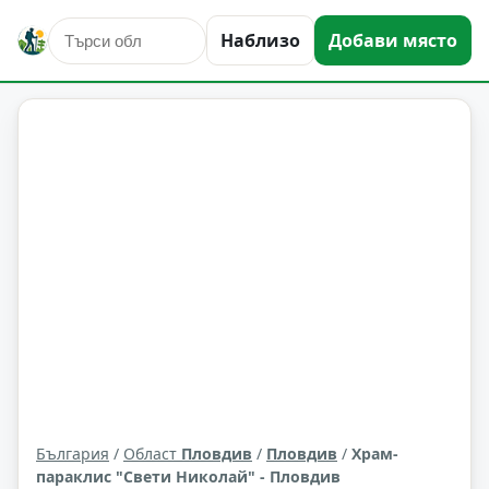
Наблизо
Добави място
култура и изкуство
Пловдив
Област: Пловдив
България
/
Област
Пловдив
/
Пловдив
/
Храм-
параклис "Свети Николай" - Пловдив