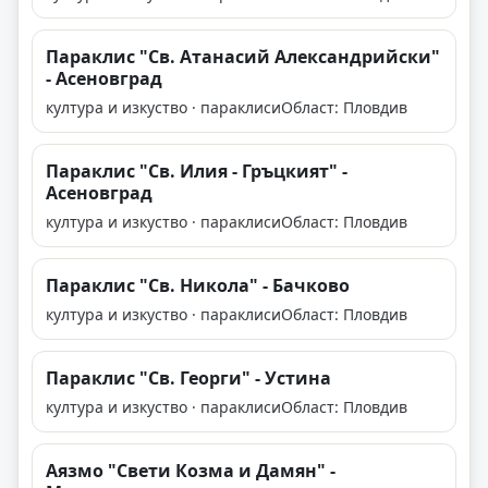
Параклис "Св. Атанасий Александрийски"
- Асеновград
култура и изкуство · параклиси
Област: Пловдив
Параклис "Св. Илия - Гръцкият" -
Асеновград
култура и изкуство · параклиси
Област: Пловдив
Параклис "Св. Никола" - Бачково
култура и изкуство · параклиси
Област: Пловдив
Параклис "Св. Георги" - Устина
култура и изкуство · параклиси
Област: Пловдив
Аязмо "Свети Козма и Дамян" -