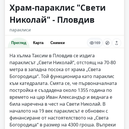
Храм-параклис "Свети
Николай" - Пловдив
параклиси
169
Преглед
Карта
Снимки
На хълма Таксим в Пловдив се издига
параклисът „Свети Николай“, отстоящ на 70-80
метра в западна посока от храма „Света
Богородица“. Той функционира като параклис
към катедралата. Смята се, че първоначалната
постройка е създадена около 1355 година по
времето на цар Иван Александър и веднага е
била наречена в чест на Свети Николай. В
началото на 19 век параклисът е обновен с
финансиране от настоятелството на „Света
Богородица“ в размер на 4300 гроша. Въпреки