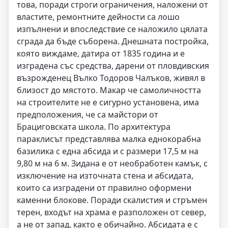
това, поради строги ограничения, наложени от
властите, ремонтните дейности са лошо
изпълнени и впоследствие се наложило цялата
сграда да бъде съборена. Днешната постройка,
която виждаме, датира от 1835 година и е
изградена със средства, дарени от пловдивския
възрожденец Вълко Тодоров Чалъков, живял в
близост до мястото. Макар че самоличността
на строителите не е сигурно установена, има
предположения, че са майстори от
Брациговската школа. По архитектура
параклисът представлява малка еднокорабна
базилика с една абсида и с размери 17,5 м на
9,80 м на 6 м. Зидана е от необработен камък, с
изключение на източната стена и абсидата,
които са изградени от правилно оформени
каменни блокове. Поради скалистия и стръмен
терен, входът на храма е разположен от север,
а не от запад, както е обичайно. Абсидата е с