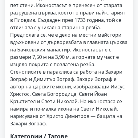
пет стени. Иконостасът е пренесен от старата
разрушена църква, което го прави най-старият
в Пловдив. Създаден през 1733 година, той се
отличава с уникална старинна резба.
Предполага се, че е дело на местни майстори,
вдъхновени от дърворезбата в главната църква
на Бачковския манастир. Иконостасът е с
размери 7,50 м на 3,90 м, а горната му част е
изцяло покрита с позлатена резба.
Стенописите в параклиса са работа на Захари
Зограф и Димитър Зограф. Захари Зограф е
автор на царските икони, изобразяващи Иисус
Христос, Света Богородица, Свети Йоан
Кръстител и Свети Николай. На иконостаса се
намира и по-малка икона на Свети Николай,
нарисувана от Христо Димитров — бащата на
Захари Зограф.
Категории / Тагове