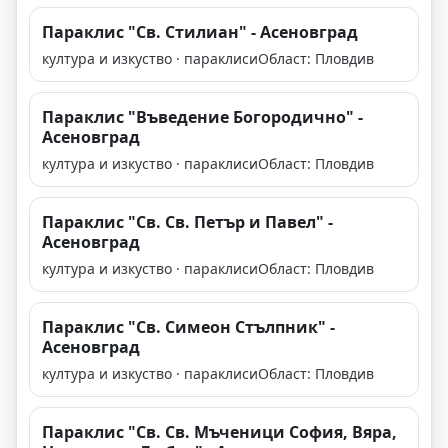
Параклис "Св. Стилиан" - Асеновград
култура и изкуство · параклиси
Област: Пловдив
Параклис "Въведение Богородично" -
Асеновград
култура и изкуство · параклиси
Област: Пловдив
Параклис "Св. Св. Петър и Павел" -
Асеновград
култура и изкуство · параклиси
Област: Пловдив
Параклис "Св. Симеон Стълпник" -
Асеновград
култура и изкуство · параклиси
Област: Пловдив
Параклис "Св. Св. Мъченици София, Вяра,