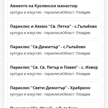
Аязмото на Кукленски манастир
култура и изкуство · параклиси
Област: Пловдив
Параклис и Аязмо "Св. Петка" - с.Гълъбово
култура и изкуство · параклиси
Област: Пловдив
Параклис "Св.Димитър" - с.Гълъбово
култура и изкуство · параклиси
Област: Пловдив
Параклис "Св. Св. Петър и Павел" - с. Извор
култура и изкуство · параклиси
Област: Пловдив
Параклис "Свети Димитър" - Храбрино
култура и изкуство · параклиси
Област: Пловдив