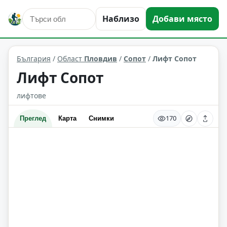
Наблизо
Добави място
природни забележителности
Сопот
Област: Пловдив
България
/
Област
Пловдив
/
Сопот
/
Лифт Сопот
Лифт Сопот
лифтове
170
Преглед
Карта
Снимки