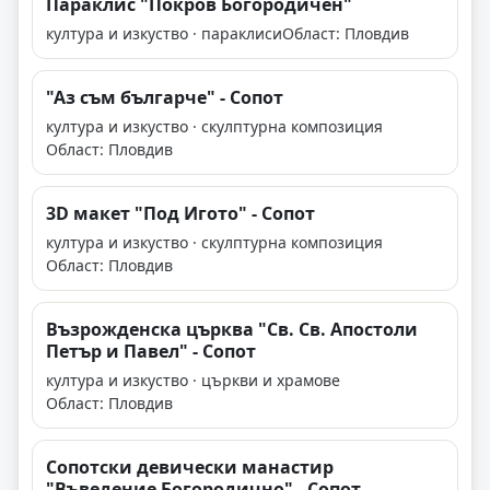
Параклис "Покров Богородичен"
култура и изкуство · параклиси
Област: Пловдив
"Аз съм българче" - Сопот
култура и изкуство · скулптурна композиция
Област: Пловдив
3D макет "Под Игото" - Сопот
култура и изкуство · скулптурна композиция
Област: Пловдив
Възрожденска църква "Св. Св. Апостоли
Петър и Павел" - Сопот
култура и изкуство · църкви и храмове
Област: Пловдив
Сопотски девически манастир
"Въведение Богородично" - Сопот