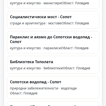
култура и изкуство · манастири
Област: Пловдив
Социалистически мост - Сопот
сгради и архитектура · мостове
Област: Пловдив
Параклис и аязмо до Сопотски водопад -
Сопот
култура и изкуство · параклиси
Област: Пловдив
Библиотека Тополата
култура и изкуство · библиотеки
Област: Пловдив
Сопотски водопад - Сопот
природни забележителности · водопади
Област: Пловдив