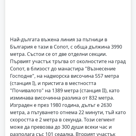
Най-дългата въжена линия за пътници в
България е тази в Сопот, с обща дължина 3990
метра. Състои се от две отделни секции.
Първият участък тръгва от околностите на град
Сопот, в близост до манастира "Възнесение
Господне", на надморска височина 557 метра
(станция І), и пристига в местността
"Почивалото" на 1389 метра (станция ІІ), като
изминава височинна разлика от 832 метра.
Изграден е през 1980 година, дълъг е 2630
метра, а пътуването отнема 22 минути, тъй като
скоростта е 2 метра в секунда. Този сегмент
може да превозва до 300 души всеки час и
разполага със 101 седалка. Вторият участък