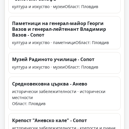
култура и изкуство · музеи
Област: Пловдив
Паметници на генерал-майор Георги
Вазов и генерал-лейтенант Владимир
Вазов - Сопот
култура и изкуство · паметници
Област: Пловдив
Музей Радиното училище - Сопот
култура и изкуство · музеи
Област: Пловдив
Средновековна църква - Анево
исторически забележителности · исторически
местности
Област: Пловдив
Крепост "Аневско кале" - Сопот
исторически забележителности · крепости и руини