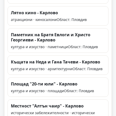
Лятно кино - Карлово
атракциони · киносалони
Област: Пловдив
Паметник на Братя Евлоги и Христо
Георгиеви - Карлово
култура и изкуство · паметници
Област: Пловдив
Къщата на Неда и Гана Тачеви - Карлово
култура и изкуство · архитектурни
Област: Пловдив
Площад "20-ти юли" - Карлово
култура и изкуство · площади
Област: Пловдив
Местност "Алтън чаир" - Карлово
исторически забележителности · исторически