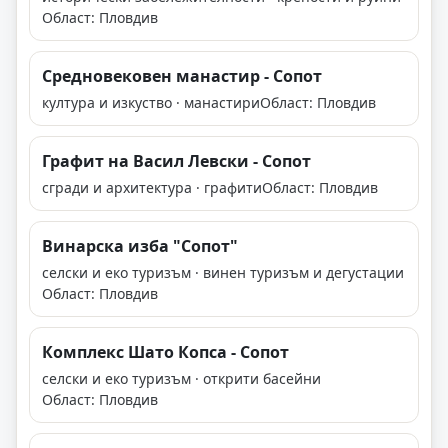
Област: Пловдив
Средновековен манастир - Сопот
култура и изкуство · манастири
Област: Пловдив
Графит на Васил Левски - Сопот
сгради и архитектура · графити
Област: Пловдив
Винарска изба "Сопот"
селски и еко туризъм · винен туризъм и дегустации
Област: Пловдив
Комплекс Шато Копса - Сопот
селски и еко туризъм · открити басейни
Област: Пловдив