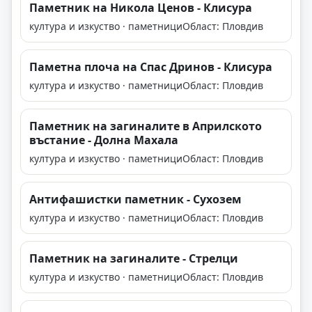
Паметник на Никола Ценов - Клисура
култура и изкуство · паметници
Област: Пловдив
Паметна плоча на Спас Дринов - Клисура
култура и изкуство · паметници
Област: Пловдив
Паметник на загиналите в Априлското
въстание - Долна Махала
култура и изкуство · паметници
Област: Пловдив
Антифашистки паметник - Сухозем
култура и изкуство · паметници
Област: Пловдив
Паметник на загиналите - Стрелци
култура и изкуство · паметници
Област: Пловдив