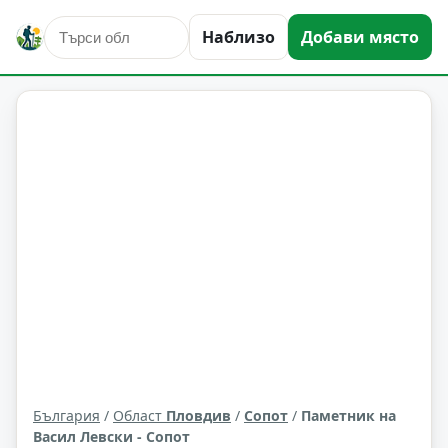
Наблизо
Добави място
култура и изкуство
Сопот
Област: Пловдив
България
/
Област
Пловдив
/
Сопот
/
Паметник на
Васил Левски - Сопот