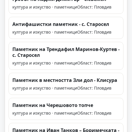
култура и изкуство · паметници
Област: Пловдив
Антифашистки паметник - с. Старосел
култура и изкуство · паметници
Област: Пловдив
Паметник на Трендафил Маринов-Куртев -
с. Старосел
култура и изкуство · паметници
Област: Пловдив
Паметник в местността Зли дол - Клисура
култура и изкуство · паметници
Област: Пловдив
Паметник на Черешовото топче
култура и изкуство · паметници
Област: Пловдив
Паметник на Иван Танков – Боримечката -