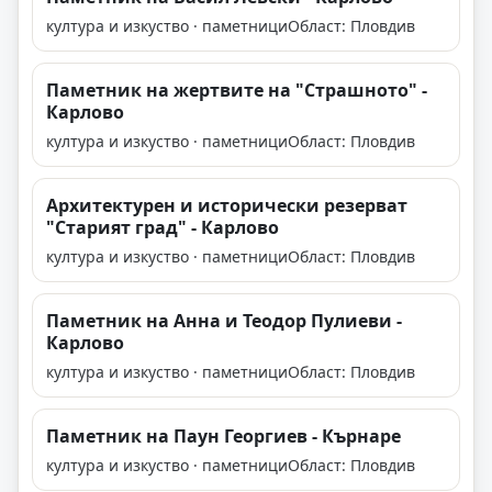
култура и изкуство · паметници
Област: Пловдив
Паметник на жертвите на "Страшното" -
Карлово
култура и изкуство · паметници
Област: Пловдив
Архитектурен и исторически резерват
"Старият град" - Карлово
култура и изкуство · паметници
Област: Пловдив
Паметник на Анна и Теодор Пулиеви -
Карлово
култура и изкуство · паметници
Област: Пловдив
Паметник на Паун Георгиев - Кърнаре
култура и изкуство · паметници
Област: Пловдив