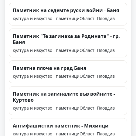
Паметник на седемте руски войни - Баня
култура и изкуство · паметници
Област: Пловдив
Паметник "Те загинаха за Родината" - гр.
Баня
култура и изкуство · паметници
Област: Пловдив
Паметна плоча на град Баня
култура и изкуство · паметници
Област: Пловдив
Паметник на загиналите във войните -
Куртово
култура и изкуство · паметници
Област: Пловдив
Антифашистки паметник - Михилци
култура и изкуство · паметници
Област: Пловдив