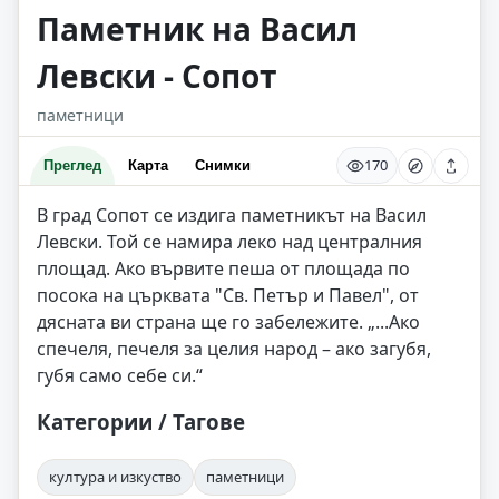
Паметник на Васил
Левски - Сопот
паметници
170
Преглед
Карта
Снимки
В град Сопот се издига паметникът на Васил
Левски. Той се намира леко над централния
площад. Ако вървите пеша от площада по
посока на църквата "Св. Петър и Павел", от
дясната ви страна ще го забележите. „...Ако
спечеля, печеля за целия народ – ако загубя,
губя само себе си.“
Категории / Тагове
култура и изкуство
паметници