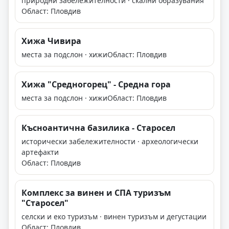
природни забележителности · скални образувания
Област: Пловдив
Хижа Чивира
места за подслон · хижи
Област: Пловдив
Хижа "Средногорец" - Средна гора
места за подслон · хижи
Област: Пловдив
Късноантична базилика - Старосел
исторически забележителности · археологически
артефакти
Област: Пловдив
Комплекс за винен и СПА туризъм
"Старосел"
селски и еко туризъм · винен туризъм и дегустации
Област: Пловдив