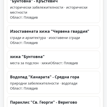
"Бунтовна" - Кръстевич
исторически забележителности · исторически
местности
Област: Пловдив
Изоставената хижа "Червена гвардия"
сгради и архитектура · изоставени сгради
Област: Пловдив
хижа "Бунтовна"
места за подслон · хижи
Област: Пловдив
Водопад "Канарата" - Средна гора
природни забележителности · водопади
Област: Пловдив
Параклис "Св. Георги" - Веригово