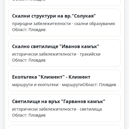
Скални структури на вр."Солукая"
природни забележителности · скални образувания
Област: Пловдив
Скално светилище "Иванов камък"
исторически забележителности · тракийски
Област: Пловдив
Екопътека "Климент" - Климент
маршрути и екопътеки · маршрути
Област: Пловдив
Светилище на връх "Гарванов камък"
исторически забележителности · светилища
Област: Пловдив