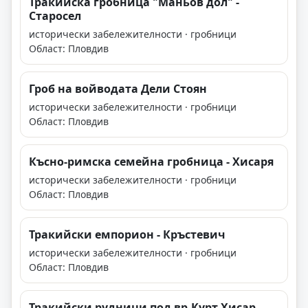
Тракийска гробница "Маньов дол" -
Старосел
исторически забележителности · гробници
Област: Пловдив
Гроб на войводата Дели Стоян
исторически забележителности · гробници
Област: Пловдив
Късно-римска семейна гробница - Хисаря
исторически забележителности · гробници
Област: Пловдив
Тракийски емпорион - Кръстевич
исторически забележителности · гробници
Област: Пловдив
Тракийски рудници под вр.Курт Хисар