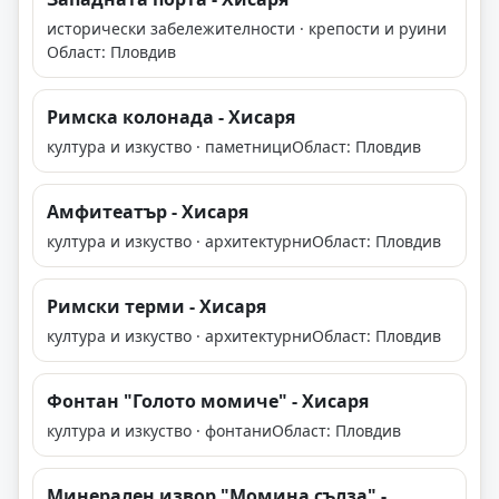
исторически забележителности · крепости и руини
Област: Пловдив
Римска колонада - Хисаря
култура и изкуство · паметници
Област: Пловдив
Амфитеатър - Хисаря
култура и изкуство · архитектурни
Област: Пловдив
Римски терми - Хисаря
култура и изкуство · архитектурни
Област: Пловдив
Фонтан "Голото момиче" - Хисаря
култура и изкуство · фонтани
Област: Пловдив
Минерален извор "Момина сълза" -