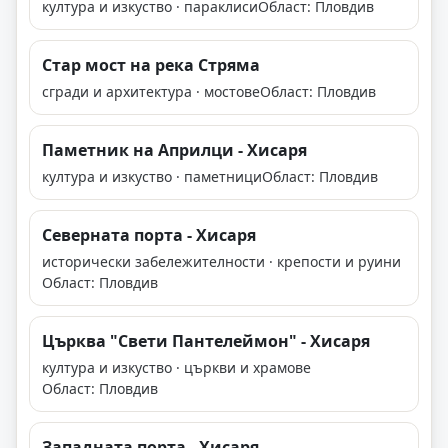
култура и изкуство · параклиси
Област: Пловдив
Стар мост на река Стряма
сгради и архитектура · мостове
Област: Пловдив
Паметник на Априлци - Хисаря
култура и изкуство · паметници
Област: Пловдив
Северната порта - Хисаря
исторически забележителности · крепости и руини
Област: Пловдив
Църква "Свети Пантелеймон" - Хисаря
култура и изкуство · църкви и храмове
Област: Пловдив
Западната порта - Хисаря