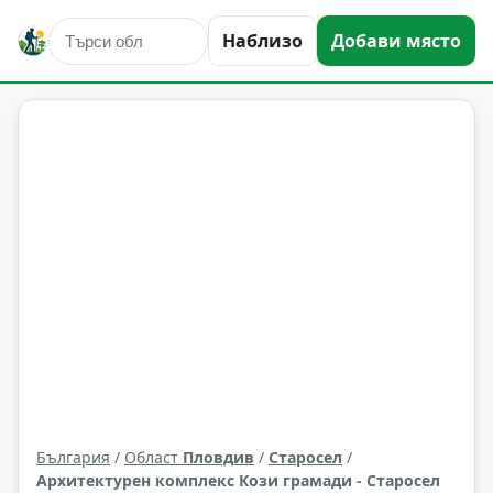
исторически забележителности
Старосел
Наблизо
Добави място
Област: Пловдив
България
/
Област
Пловдив
/
Старосел
/
Архитектурен комплекс Кози грамади - Старосел