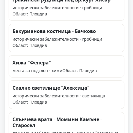
исторически забележителности · гробници
Област: Пловдив
Бакурианова костница - Бачково
исторически забележителности · гробници
Област: Пловдив
Хижа "Фенера"
места за подслон · хижи
Област: Пловдив
Скално светилище "Алексица"
исторически забележителности · светилища
Област: Пловдив
Слънчева врата - Момини Камъне -
Старосел