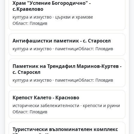
Храм "Успение Богородично" -
с.Кравелово
култура и изкуство · църкви и храмове
Област: Пловдив
Антифашистки паметник - с. Старосел
култура и изкуство · паметници
Област: Пловдив
Паметник на Трендафил Маринов-Куртев -
с. Старосел
култура и изкуство · паметници
Област: Пловдив
Крепост Калето - Красново
исторически забележителности · крепости и руини
Област: Пловдив
Туристически възпоминателен комплекс