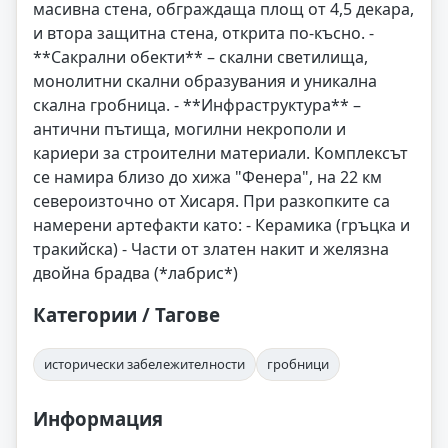
масивна стена, обграждаща площ от 4,5 декара,
и втора защитна стена, открита по-късно. -
**Сакрални обекти** – скални светилища,
монолитни скални образувания и уникална
скална гробница. - **Инфраструктура** –
антични пътища, могилни некрополи и
кариери за строителни материали. Комплексът
се намира близо до хижа "Фенера", на 22 км
североизточно от Хисаря. При разкопките са
намерени артефакти като: - Керамика (гръцка и
тракийска) - Части от златен накит и желязна
двойна брадва (*лабрис*)
Категории / Тагове
исторически забележителности
гробници
Информация