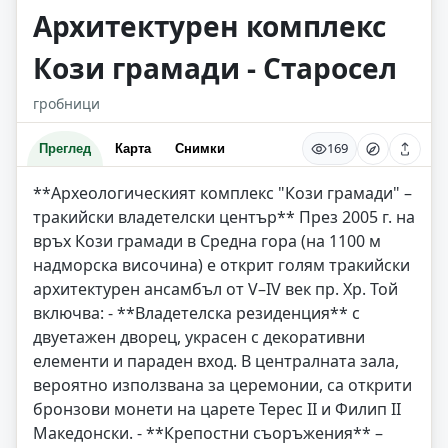
Архитектурен комплекс
Кози грамади - Старосел
гробници
169
Преглед
Карта
Снимки
**Археологическият комплекс "Кози грамади" –
тракийски владетелски център** През 2005 г. на
връх Кози грамади в Средна гора (на 1100 м
надморска височина) е открит голям тракийски
архитектурен ансамбъл от V–IV век пр. Хр. Той
включва: - **Владетелска резиденция** с
двуетажен дворец, украсен с декоративни
елементи и параден вход. В централната зала,
вероятно използвана за церемонии, са открити
бронзови монети на царете Терес ІІ и Филип ІІ
Македонски. - **Крепостни съоръжения** –