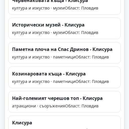
Червенаковата къща - Клисура
култура и изкуство · музеи
Област: Пловдив
Исторически музей - Клисура
култура и изкуство · музеи
Област: Пловдив
Паметна плоча на Спас Дринов - Клисура
култура и изкуство · паметници
Област: Пловдив
Козинаровата къща - Клисура
култура и изкуство · паметници
Област: Пловдив
Най-големият черешов топ - Клисура
атракциони · съоръжения
Област: Пловдив
Клисура