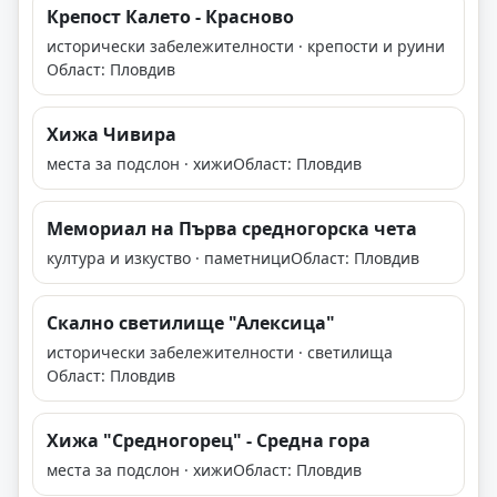
Крепост Калето - Красново
исторически забележителности · крепости и руини
Област: Пловдив
Хижа Чивира
места за подслон · хижи
Област: Пловдив
Мемориал на Първа средногорска чета
култура и изкуство · паметници
Област: Пловдив
Скално светилище "Алексица"
исторически забележителности · светилища
Област: Пловдив
Хижа "Средногорец" - Средна гора
места за подслон · хижи
Област: Пловдив