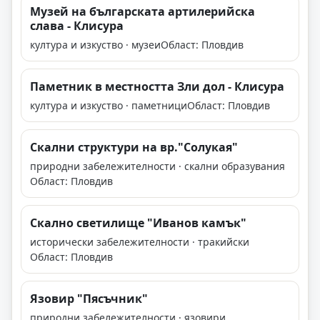
Музей на българската артилерийска
слава - Клисура
култура и изкуство · музеи
Област: Пловдив
Паметник в местността Зли дол - Клисура
култура и изкуство · паметници
Област: Пловдив
Скални структури на вр."Солукая"
природни забележителности · скални образувания
Област: Пловдив
Скално светилище "Иванов камък"
исторически забележителности · тракийски
Област: Пловдив
Язовир "Пясъчник"
природни забележителности · язовири