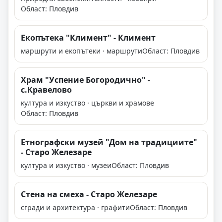
Област: Пловдив
Екопътека "Климент" - Климент
маршрути и екопътеки · маршрути
Област: Пловдив
Храм "Успение Богородично" -
с.Кравелово
култура и изкуство · църкви и храмове
Област: Пловдив
Етнографски музей "Дом на традициите"
- Старо Железаре
култура и изкуство · музеи
Област: Пловдив
Стена на смеха - Старо Железаре
сгради и архитектура · графити
Област: Пловдив