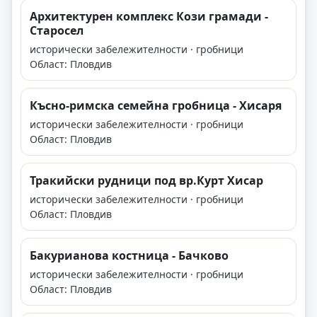
Архитектурен комплекс Кози грамади -
Старосел
исторически забележителности · гробници
Област: Пловдив
Късно-римска семейна гробница - Хисаря
исторически забележителности · гробници
Област: Пловдив
Тракийски рудници под вр.Курт Хисар
исторически забележителности · гробници
Област: Пловдив
Бакурианова костница - Бачково
исторически забележителности · гробници
Област: Пловдив