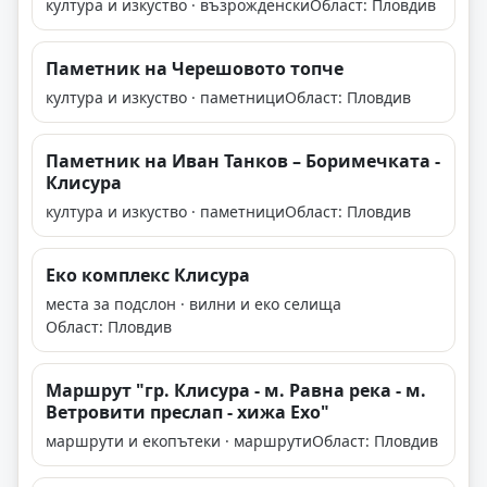
култура и изкуство · възрожденски
Област: Пловдив
Паметник на Черешовото топче
култура и изкуство · паметници
Област: Пловдив
Паметник на Иван Танков – Боримечката -
Клисура
култура и изкуство · паметници
Област: Пловдив
Еко комплекс Клисура
места за подслон · вилни и еко селища
Област: Пловдив
Маршрут "гр. Клисура - м. Равна река - м.
Ветровити преслап - хижа Ехо"
маршрути и екопътеки · маршрути
Област: Пловдив