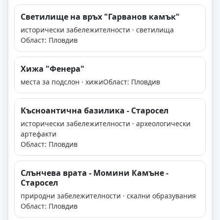
Светилище на връх "Гарванов камък"
исторически забележителности · светилища
Област: Пловдив
Хижа "Фенера"
места за подслон · хижи
Област: Пловдив
Късноантична базилика - Старосел
исторически забележителности · археологически
артефакти
Област: Пловдив
Слънчева врата - Момини Камъне -
Старосел
природни забележителности · скални образувания
Област: Пловдив