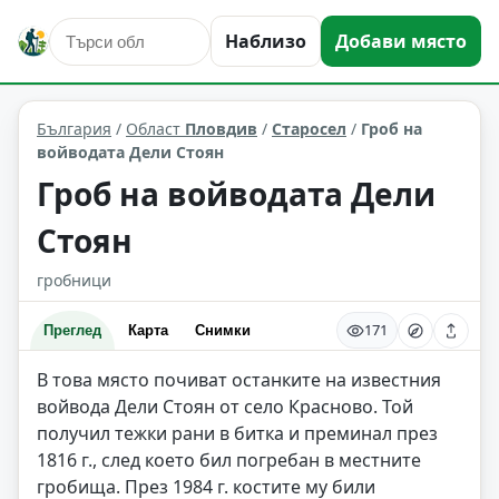
исторически забележителности
Старосел
Наблизо
Добави място
Област: Пловдив
България
/
Област
Пловдив
/
Старосел
/
Гроб на
войводата Дели Стоян
Гроб на войводата Дели
Стоян
гробници
171
Преглед
Карта
Снимки
В това място почиват останките на известния
войвода Дели Стоян от село Красново. Той
получил тежки рани в битка и преминал през
1816 г., след което бил погребан в местните
гробища. През 1984 г. костите му били