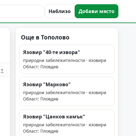
Наблизо
Добави място
Още в Тополово
Язовир "40-те извора"
природни забележителности · язовири
Област: Пловдив
Язовир "Марково"
природни забележителности · язовири
Област: Пловдив
Язовир "Цанков камък"
природни забележителности · язовири
Област: Пловдив