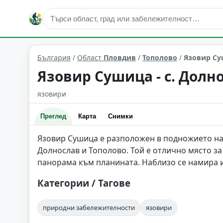
природни забележителности
Тополово
Област: Пло
България
/
Област
Пловдив
/
Тополово
/
Язовир Су
Язовир Сушица - с. Долн
язовири
Преглед
Карта
Снимки
Язовир Сушица е разположен в подножието на 
Долнослав и Тополово. Той е отлично място за
панорама към планината. Наблизо се намира и 
Категории / Тагове
природни забележителности
язовири