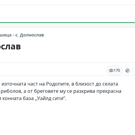
вдив
шица - с. Долнослав
ослав
170
източната част на Родопите, в близост до селата
 риболов, а от бреговете му се разкрива прекрасна
конната база „Уайлд сити“.