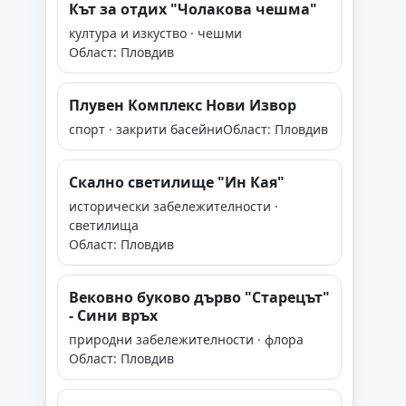
Кът за отдих "Чолакова чешма"
култура и изкуство · чешми
Област: Пловдив
Плувен Комплекс Нови Извор
спорт · закрити басейни
Област: Пловдив
Скално светилище "Ин Кая"
исторически забележителности ·
светилища
Област: Пловдив
Вековно буково дърво "Старецът"
- Сини връх
природни забележителности · флора
Област: Пловдив