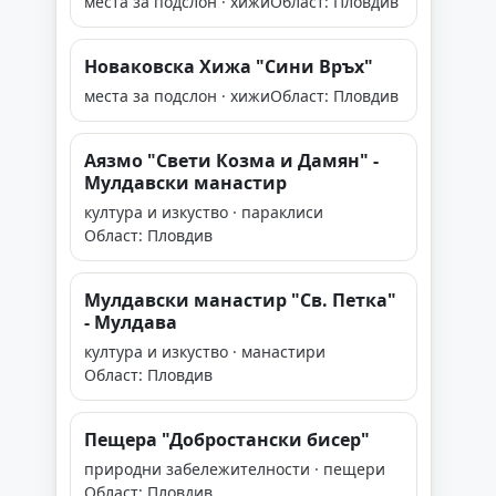
места за подслон · хижи
Област: Пловдив
Новаковска Хижа "Сини Връх"
места за подслон · хижи
Област: Пловдив
Аязмо "Свети Козма и Дамян" -
Мулдавски манастир
култура и изкуство · параклиси
Област: Пловдив
Мулдавски манастир "Св. Петка"
- Мулдава
култура и изкуство · манастири
Област: Пловдив
Пещера "Добростански бисер"
природни забележителности · пещери
Област: Пловдив