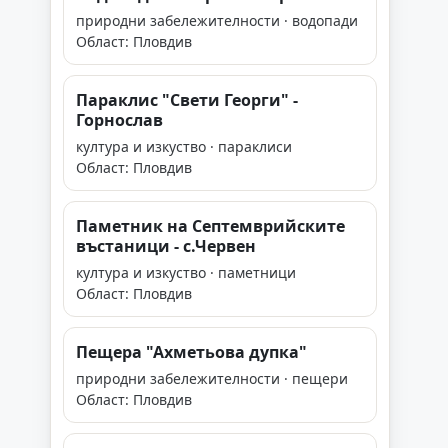
природни забележителности · водопади
Област: Пловдив
Параклис "Свети Георги" -
Горнослав
култура и изкуство · параклиси
Област: Пловдив
Паметник на Септемврийските
въстаници - с.Червен
култура и изкуство · паметници
Област: Пловдив
Пещера "Ахметьова дупка"
природни забележителности · пещери
Област: Пловдив