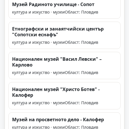
Музей Радиното училище - Сопот
култура и изкуство · музеи
Област: Пловдив
Етнографски и занаятчийски център
"Сопотски еснафъ"
култура и изкуство · музеи
Област: Пловдив
Национален музей "Васил Левски" –
Карлово
култура и изкуство · музеи
Област: Пловдив
Национален музей "Христо Ботев" -
Калофер
култура и изкуство · музеи
Област: Пловдив
Музей на просветното дело - Калофер
култура и изкуство · музеи
Област: Пловдив