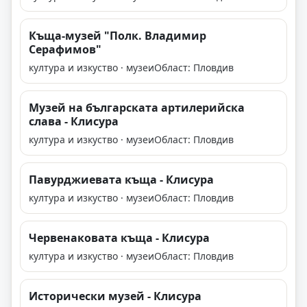
Къща-музей "Полк. Владимир
Серафимов"
култура и изкуство · музеи
Област: Пловдив
Музей на българската артилерийска
слава - Клисура
култура и изкуство · музеи
Област: Пловдив
Павурджиевата къща - Клисура
култура и изкуство · музеи
Област: Пловдив
Червенаковата къща - Клисура
култура и изкуство · музеи
Област: Пловдив
Исторически музей - Клисура