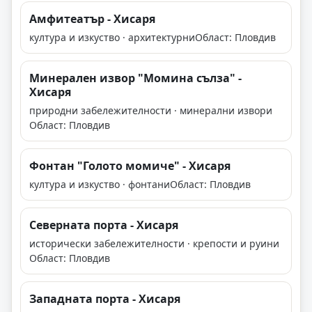
Амфитеатър - Хисаря
култура и изкуство · архитектурни
Област: Пловдив
Минерален извор "Момина сълза" -
Хисаря
природни забележителности · минерални извори
Област: Пловдив
Фонтан "Голото момиче" - Хисаря
култура и изкуство · фонтани
Област: Пловдив
Северната порта - Хисаря
исторически забележителности · крепости и руини
Област: Пловдив
Западната порта - Хисаря