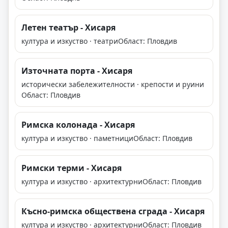
Летен театър - Хисаря
култура и изкуство · театри
Област: Пловдив
Източната порта - Хисаря
исторически забележителности · крепости и руини
Област: Пловдив
Римска колонада - Хисаря
култура и изкуство · паметници
Област: Пловдив
Римски терми - Хисаря
култура и изкуство · архитектурни
Област: Пловдив
Късно-римска обществена сграда - Хисаря
култура и изкуство · архитектурни
Област: Пловдив