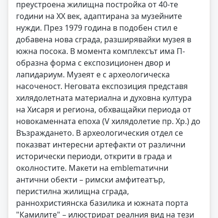
преустроена жилищна постройка от 40-те
години на ХХ век, адаптирана за музейните
нужди. През 1979 година в подобен стил е
добавена нова сграда, разширявайки музея в
южна посока. В момента комплексът има П-
образна форма с експозиционен двор и
лапидариум. Музеят е с археологическа
насоченост. Неговата експозиция представя
хилядолетната материална и духовна култура
на Хисаря и региона, обхващайки периода от
новокаменната епоха (V хилядолетие пр. Хр.) до
Възраждането. В археологическия отдел се
показват интересни артефакти от различни
исторически периоди, открити в града и
околностите. Макети на emblemатични
антични обекти – римски амфитеатър,
перистилна жилищна сграда,
раннохристиянска базилика и южната порта
"Камилите" – илюстрират реалния вид на тези