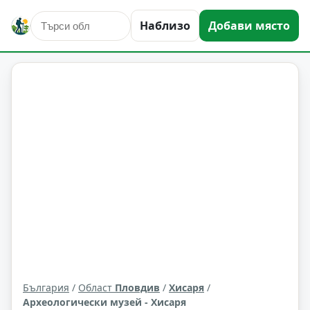
Наблизо
Добави място
култура и изкуство
Хисаря
Област: Пловдив
България
/
Област
Пловдив
/
Хисаря
/
Археологически музей - Хисаря