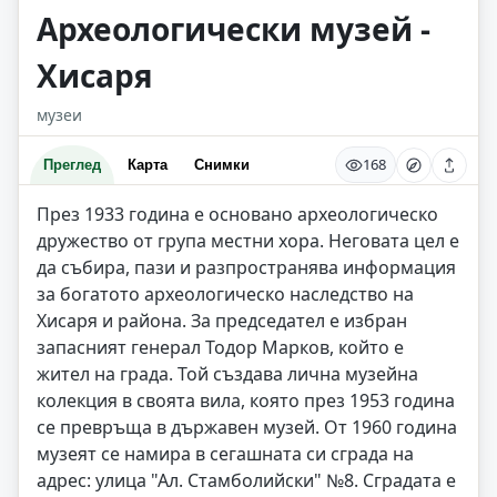
Археологически музей -
Хисаря
музеи
168
Преглед
Карта
Снимки
През 1933 година е основано археологическо
дружество от група местни хора. Неговата цел е
да събира, пази и разпространява информация
за богатото археологическо наследство на
Хисаря и района. За председател е избран
запасният генерал Тодор Марков, който е
жител на града. Той създава лична музейна
колекция в своята вила, която през 1953 година
се превръща в държавен музей. От 1960 година
музеят се намира в сегашната си сграда на
адрес: улица "Ал. Стамболийски" №8. Сградата е