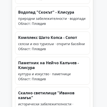
Водопад "Скокът" - Клисура
природни забележителности · водопади
Област: Пловдив
Комплекс Шато Копса - Сопот
селски и еко туризъм · открити басейни
Област: Пловдив
Паметник на Нейчо Калъчев -
Клисура
култура и изкуство · паметници
Област: Пловдив
Скално светилище "Иванов
камък"
исторически забележителности ·