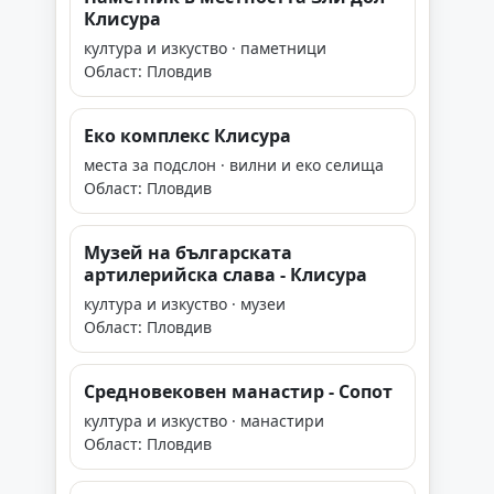
Клисура
култура и изкуство · паметници
Област: Пловдив
Еко комплекс Клисура
места за подслон · вилни и еко селища
Област: Пловдив
Музей на българската
артилерийска слава - Клисура
култура и изкуство · музеи
Област: Пловдив
Средновековен манастир - Сопот
култура и изкуство · манастири
Област: Пловдив