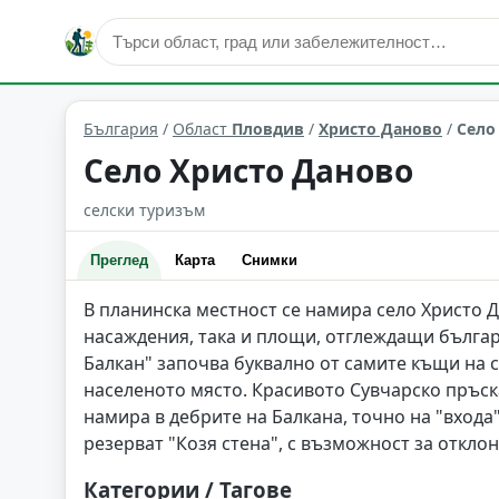
селски и еко туризъм
Христо Даново
Област: Пловди
България
/
Област
Пловдив
/
Христо Даново
/
Село
Село Христо Даново
селски туризъм
Преглед
Карта
Снимки
В планинска местност се намира село Христо Д
насаждения, така и площи, отглеждащи бълга
Балкан" започва буквално от самите къщи на с
населеното място. Красивото Сувчарско пръск
намира в дебрите на Балкана, точно на "входа
резерват "Козя стена", с възможност за откло
Категории / Тагове