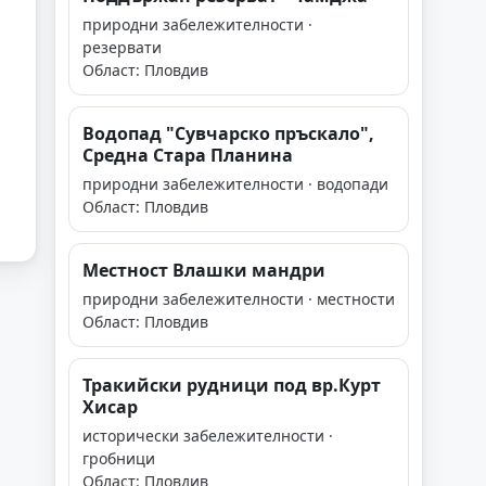
природни забележителности ·
резервати
Област: Пловдив
Водопад "Сувчарско пръскало",
Средна Стара Планина
природни забележителности · водопади
Област: Пловдив
Местност Влашки мандри
природни забележителности · местности
Област: Пловдив
Тракийски рудници под вр.Курт
Хисар
исторически забележителности ·
гробници
Област: Пловдив