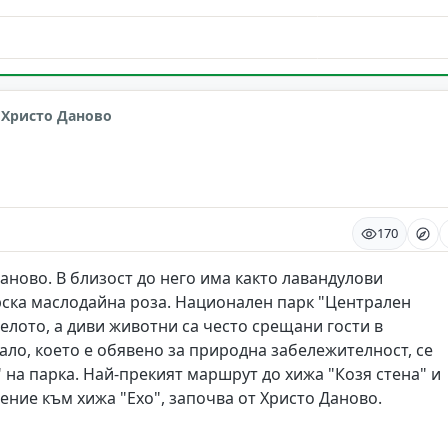
в
 Христо Даново
170
аново. В близост до него има както лавандулови
рска маслодайна роза. Национален парк "Централен
елото, а диви животни са често срещани гости в
ало, което е обявено за природна забележителност, се
" на парка. Най-прекият маршрут до хижа "Козя стена" и
нение към хижа "Ехо", започва от Христо Даново.