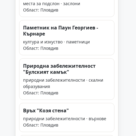
места за подслон · заслони
Област: Пловдив
Паметник на Паун Георгиев -
Кърнаре
култура и изкуство · паметници
Област: Пловдив
Природна забележителност
"Булският камък"
природни забележителности · скални
образувания
Област: Пловдив
Връх "Козя стена"
природни забележителности · върхове
Област: Пловдив