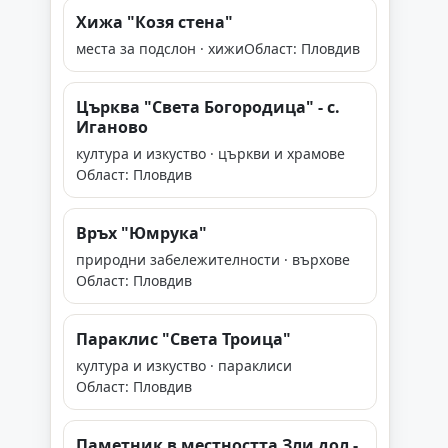
Хижа "Козя стена"
места за подслон · хижи
Област: Пловдив
Църква "Света Богородица" - с.
Иганово
култура и изкуство · църкви и храмове
Област: Пловдив
Връх "Юмрука"
природни забележителности · върхове
Област: Пловдив
Параклис "Света Троица"
култура и изкуство · параклиси
Област: Пловдив
Паметник в местността Зли дол -