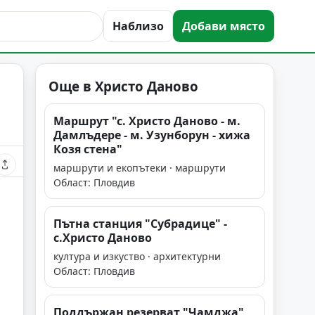
Наблизо
Добави място
Още в Христо Даново
Маршрут "с. Христо Даново - м.
Дамлъдере - м. Узунборун - хижа
Козя стена"
маршрути и екопътеки · маршрути
Област: Пловдив
Пътна станция "Субрадице" -
с.Христо Даново
култура и изкуство · архитектурни
Област: Пловдив
Поддържан резерват "Чамджа"