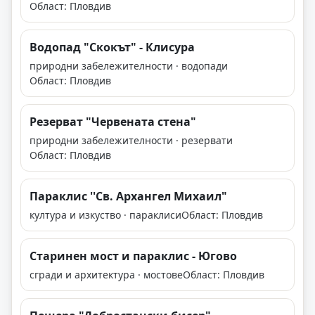
Област: Пловдив
Водопад "Скокът" - Клисура
природни забележителности · водопади
Област: Пловдив
Резерват "Червената стена"
природни забележителности · резервати
Област: Пловдив
Параклис ''Св. Архангел Михаил"
култура и изкуство · параклиси
Област: Пловдив
Старинен мост и параклис - Югово
сгради и архитектура · мостове
Област: Пловдив