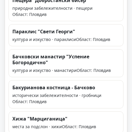
Пещера "Добростански бисер"
природни забележителности · пещери
Област: Пловдив
Параклис "Свети Георги"
култура и изкуство · параклиси
Област: Пловдив
Бачковски манастир "Успение
Богородично"
култура и изкуство · манастири
Област: Пловдив
Бакурианова костница - Бачково
исторически забележителности · гробници
Област: Пловдив
Хижа "Марциганица"
места за подслон · хижи
Област: Пловдив