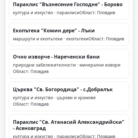
Параклис "Възнесение Господне" - Борово
култура и изкуство · параклиси
Област: Пловдив
Екопътека "Комин дере" - Лъки
маршрути и екопътеки · екопътеки
Област: Пловдив
Очно изворче - Нареченски бани
природни забележителности · минерални извори
Област: Пловдив
Църква "Св. Богородица" - с.Добралък
култура и изкуство · църкви и храмове
Област: Пловдив
Параклис "Св. Атанасий Александрийски"
- Асеновград
култура и изкуство · параклиси
Област: Пловдив