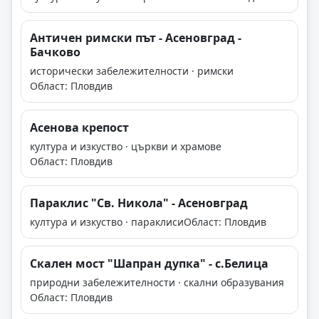
Античен римски път - Асеновград -
Бачково
исторически забележителности · римски
Област: Пловдив
Асенова крепост
култура и изкуство · църкви и храмове
Област: Пловдив
Параклис "Св. Никола" - Асеновград
култура и изкуство · параклиси
Област: Пловдив
Скален мост "Шапран дупка" - с.Белица
природни забележителности · скални образувания
Област: Пловдив