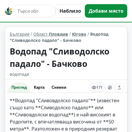
Наблизо
Добави място
природни забележителности
Югово
Област: Пловдив
България
/
Област
Пловдив
/
Югово
/
Водопад
"Сливодолско падало" - Бачково
Водопад "Сливодолско
падало" - Бачково
водопади
171
Преглед
Карта
Снимки
**Водопад "Сливовдолско падало"** (известен
също като **Сливодолско падало** или
**Сливовдолски водопад**) е най-високият в
Родопите, с впечатляваща височина от **50
метра**. Разположен е в природния резерват