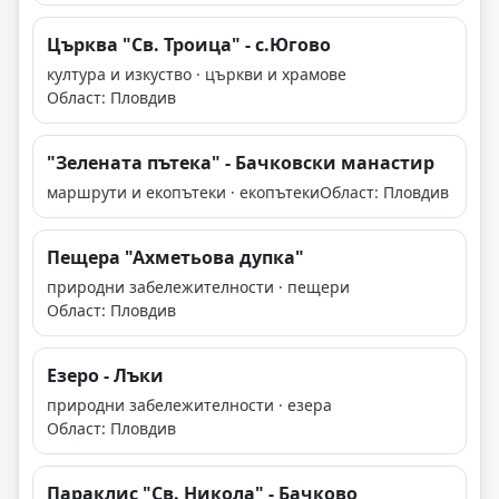
Църква "Св. Троица" - с.Югово
култура и изкуство · църкви и храмове
Област: Пловдив
"Зелената пътека" - Бачковски манастир
маршрути и екопътеки · екопътеки
Област: Пловдив
Пещера "Ахметьова дупка"
природни забележителности · пещери
Област: Пловдив
Езеро - Лъки
природни забележителности · езера
Област: Пловдив
Параклис "Св. Никола" - Бачково