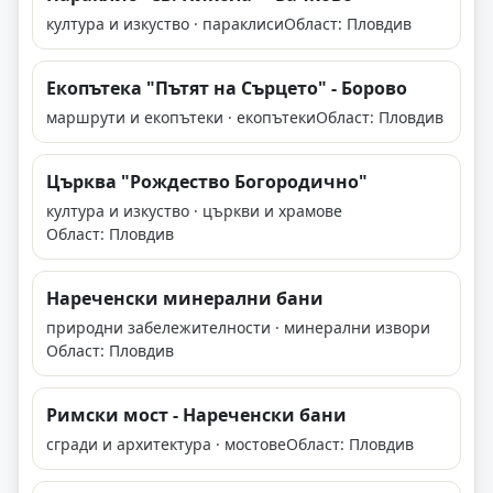
култура и изкуство · параклиси
Област: Пловдив
Екопътека "Пътят на Сърцето" - Борово
маршрути и екопътеки · екопътеки
Област: Пловдив
Църква "Рождество Богородично"
култура и изкуство · църкви и храмове
Област: Пловдив
Нареченски минерални бани
природни забележителности · минерални извори
Област: Пловдив
Римски мост - Нареченски бани
сгради и архитектура · мостове
Област: Пловдив