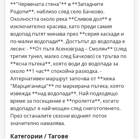
**"Червената стена"** в **Западните
Родопи**, наблизо след село Бачково.
Околността около река **Сливов дол** е
изключително красива, като преди самия
водопад пътят минава през **серия каскади и
по-малки водопади**. Достъпът до водопада е
лесен: - **От пътя Асеновград – Смолян** (след
третия тунел, малко след Бачково) се тръгва по
**ясна пътека**, която води до водопада за
около **1 час** спокойна разходка. -
Алтернативен маршрут започва от **хижа
"Марциганица"** по маркирана пътека, която
извежда **над водопада**. Най-подходящо
време за посещение е **пролетта**, когато
водопадът е най-мощен след снеготопенето.
През останалите сезони водният поток
значително намалява.
Категории / Тагове