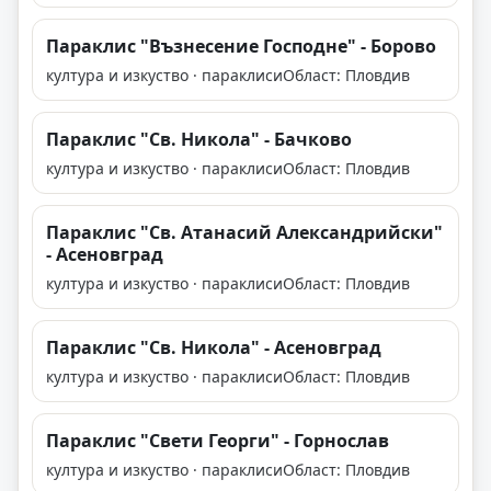
Параклис "Възнесение Господне" - Борово
култура и изкуство · параклиси
Област: Пловдив
Параклис "Св. Никола" - Бачково
култура и изкуство · параклиси
Област: Пловдив
Параклис "Св. Атанасий Александрийски"
- Асеновград
култура и изкуство · параклиси
Област: Пловдив
Параклис "Св. Никола" - Асеновград
култура и изкуство · параклиси
Област: Пловдив
Параклис "Свети Георги" - Горнослав
култура и изкуство · параклиси
Област: Пловдив