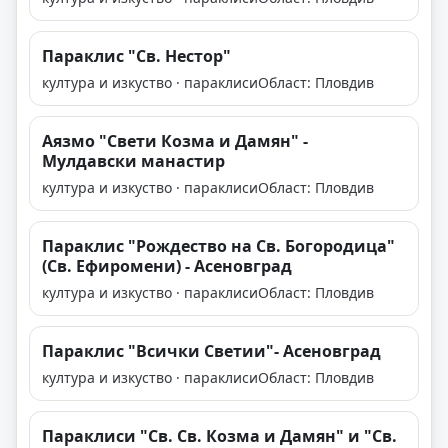
Параклис "Св. Нестор"
култура и изкуство · параклиси
Област: Пловдив
Аязмо "Свети Козма и Дамян" -
Мулдавски манастир
култура и изкуство · параклиси
Област: Пловдив
Параклис "Рождество на Св. Богородица"
(Св. Ефиромени) - Асеновград
култура и изкуство · параклиси
Област: Пловдив
Параклис "Всички Светии"- Асеновград
култура и изкуство · параклиси
Област: Пловдив
Параклиси "Св. Св. Козма и Дамян" и "Св.