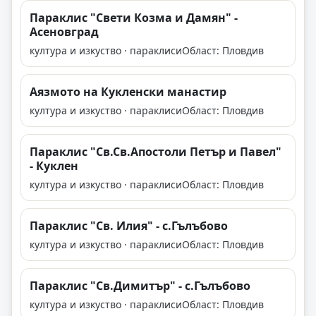
Параклис "Свети Козма и Дамян" -
Асеновград
култура и изкуство · параклиси
Област: Пловдив
Аязмото на Кукленски манастир
култура и изкуство · параклиси
Област: Пловдив
Параклис "Св.Св.Апостоли Петър и Павел"
- Куклен
култура и изкуство · параклиси
Област: Пловдив
Параклис "Св. Илия" - с.Гълъбово
култура и изкуство · параклиси
Област: Пловдив
Параклис "Св.Димитър" - с.Гълъбово
култура и изкуство · параклиси
Област: Пловдив