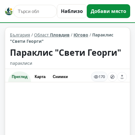
Наблизо
Добави място
култура и изкуство
Югово
Област: Пловдив
България
/
Област
Пловдив
/
Югово
/
Параклис
"Свети Георги"
Параклис "Свети Георги"
параклиси
170
Преглед
Карта
Снимки