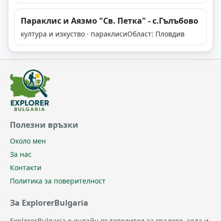
Параклис и Аязмо "Св. Петка" - с.Гълъбово
култура и изкуство · параклиси
Област: Пловдив
Полезни връзки
Около мен
За нас
Контакти
Политика за поверителност
За ExplorerBulgaria
ExplorerBulgaria е онлайн пътеводител за градове, села и