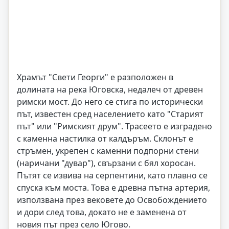
Храмът "Свети Георги" е разположен в
долината на река Юговска, недалеч от древен
римски мост. До него се стига по исторически
път, известен сред населението като "Старият
път" или "Римският друм". Трасеето е изградено
с каменна настилка от калдъръм. Склонът е
стръмен, укрепен с каменни подпорни стени
(наричани "дувар"), свързани с бял хоросан.
Пътят се извива на серпентини, като плавно се
спуска към моста. Това е древна пътна артерия,
използвана през вековете до Освобождението
и дори след това, докато не е заменена от
новия път през село Югово.