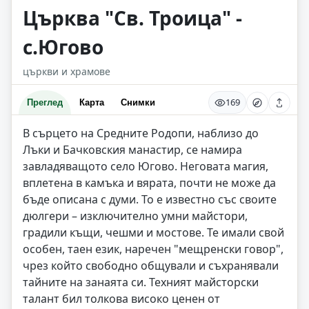
Църква "Св. Троица" -
с.Югово
църкви и храмове
169
Преглед
Карта
Снимки
В сърцето на Средните Родопи, наблизо до
Лъки и Бачковския манастир, се намира
завладяващото село Югово. Неговата магия,
вплетена в камъка и вярата, почти не може да
бъде описана с думи. То е известно със своите
дюлгери – изключително умни майстори,
градили къщи, чешми и мостове. Те имали свой
особен, таен език, наречен "мещренски говор",
чрез който свободно общували и съхранявали
тайните на занаята си. Техният майсторски
талант бил толкова високо ценен от