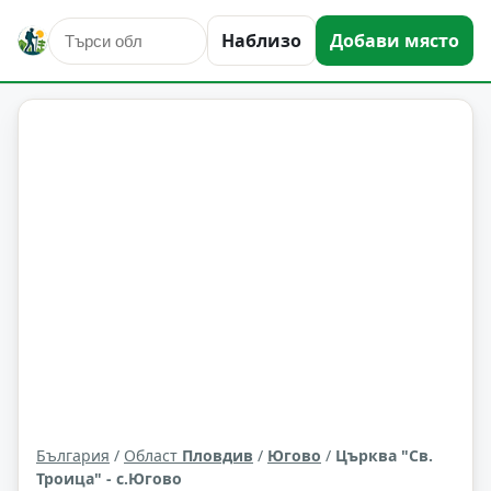
Наблизо
Добави място
култура и изкуство
Югово
Област: Пловдив
България
/
Област
Пловдив
/
Югово
/
Църква "Св.
Троица" - с.Югово