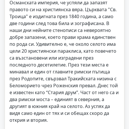
Османската империя, че успяли да запазят
правото си на християнска вяра. Църквата "Св.
Троица" е издигната през 1840 година, а само
две години след това била и зографисана. В
наши дни нейните стенописи са невероятно
добре запазени, което прави храма единствен
по рода си. Удивително е, че около селото има
цели 20 християнски параклиса, като повечето
са възстановени или изградени през
последното десетилетие. През тези места е
минавал и един от главните римски пътища
през Родопите, свързвал Тракийската низина с
Беломорието чрез Роженския превал. Днес той
е известен като “Стария друм”. Част от него са и
два римски моста – единият в северния, а
другият в южния край на селото. Аз успях да
видя само един от тях и си обещах скоро да
открия и втория.