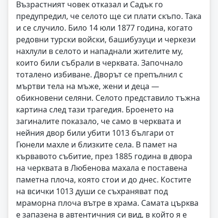
Възрастният човек отказал и Садък го
предупредил, че селото ще си плати скъпо. Така
и се случило. Било 14 юли 1877 година, когато
редовни турски войски, башибузуци и черкези
нахлули в селото и нападнали жителите му,
които били събрали в черквата. Започнало
тоталено избиване. Дворът се препълнил с
мъртви тела на мъже, жени и деца —
обикновени селяни. Селото представило тъжна
картина след тази трагедия. Броенето на
загиналите показало, че само в черквата и
нейния двор били убити 1013 българи от
Гюнели махле и близките села. В памет на
кървавото събитие, през 1885 година в двора
на черквата в Любенова махала е поставена
паметна плоча, която стои и до днес. Костите
на всички 1013 души се съхраняват под
мраморна плоча вътре в храма. Самата църква
е запазена в автентичния си вид, в който я е