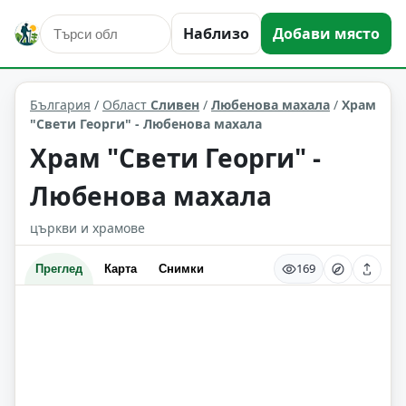
Наблизо
Добави място
култура и изкуство
Любенова махала
Област: Сливен
България
/
Област
Сливен
/
Любенова махала
/
Xрам
"Свети Георги" - Любенова махала
Xрам "Свети Георги" -
Любенова махала
църкви и храмове
169
Преглед
Карта
Снимки