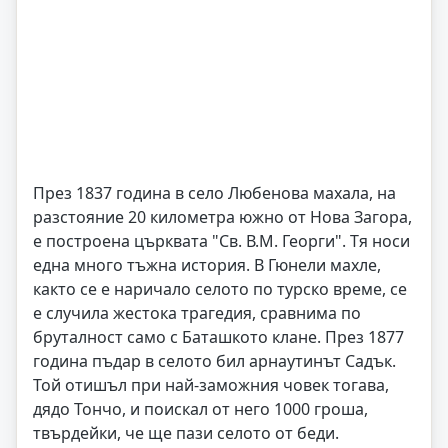
През 1837 година в село Любенова махала, на
разстояние 20 километра южно от Нова Загора,
е построена църквата "Св. В.М. Георги". Тя носи
една много тъжна история. В Гюнели махле,
както се е наричало селото по турско време, се
е случила жестока трагедия, сравнима по
бруталност само с Баташкото клане. През 1877
година пъдар в селото бил арнаутинът Садък.
Той отишъл при най-заможния човек тогава,
дядо Тончо, и поискал от него 1000 гроша,
твърдейки, че ще пази селото от беди.