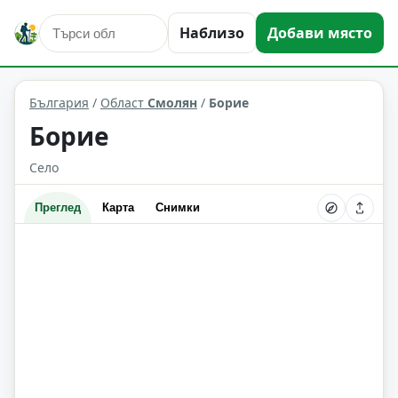
Наблизо
Добави място
Борие
Област: Смолян
България
/
Област
Смолян
/
Борие
Борие
Село
Преглед
Карта
Снимки