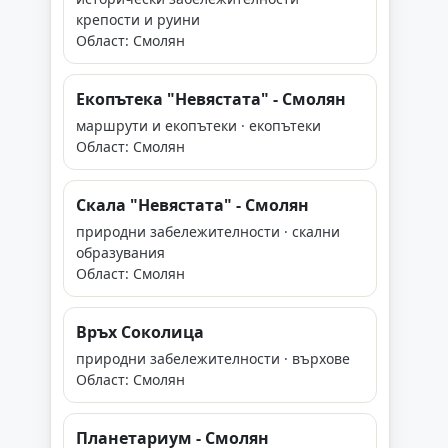
крепости и руини
Област: Смолян
Екопътека "Невястата" - Смолян
маршрути и екопътеки · екопътеки
Област: Смолян
Скала "Невястата" - Смолян
природни забележителности · скални
образувания
Област: Смолян
Връх Соколица
природни забележителности · върхове
Област: Смолян
Планетариум - Смолян