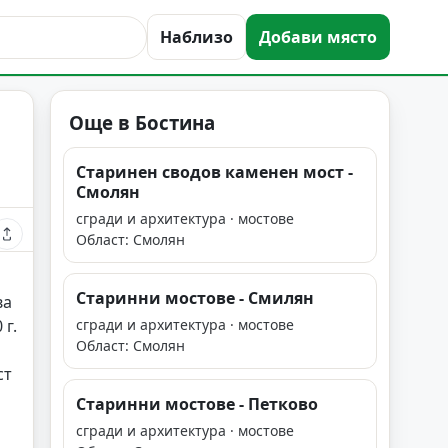
Наблизо
Добави място
Още в Бостина
Старинен сводов каменен мост -
Смолян
сгради и архитектура · мостове
Област: Смолян
Старинни мостове - Смилян
ва
 г.
сгради и архитектура · мостове
Област: Смолян
ст
Старинни мостове - Петково
сгради и архитектура · мостове