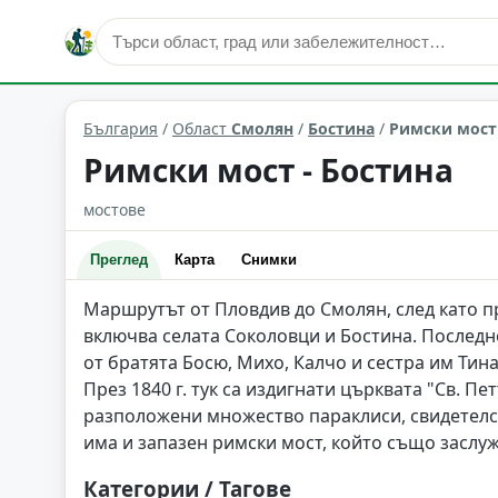
сгради и архитектура
Бостина
Област: Смолян
България
/
Област
Смолян
/
Бостина
/
Римски мост 
Римски мост - Бостина
мостове
Преглед
Карта
Снимки
Маршрутът от Пловдив до Смолян, след като п
включва селата Соколовци и Бостина. Последно
от братята Босю, Михо, Калчо и сестра им Тина
През 1840 г. тук са издигнати църквата "Св. П
разположени множество параклиси, свидетелст
има и запазен римски мост, който също заслу
Категории / Тагове