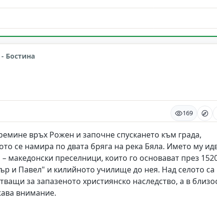
- Бостина
169
ремине връх Рожен и започне спускането към града,
то се намира по двата бряга на река Бяла. Името му ид
 – македонски преселници, които го основават през 1520
етър и Павел" и килийното училище до нея. Над селото са
ващи за запазеното християнско наследство, а в близо
жава внимание.