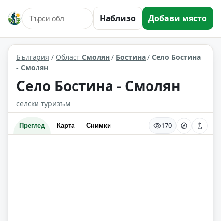
Наблизо
Добави място
селски и еко туризъм
Бостина
Област: Смолян
България
/
Област
Смолян
/
Бостина
/
Село Бостина
- Смолян
Село Бостина - Смолян
селски туризъм
170
Преглед
Карта
Снимки