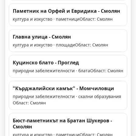
Паметник на Орфей и Евридика - Смолян
култура и изкуство · паметници
Област: Смолян
Главна улица - Смолян
култура и изкуство · площади
Област: Смолян
Куцинско блато - Проглед
природни забележителности · блата
Област: Смолян
"Кърджалийски камък" - Момчиловци
природни забележителности · скални образувания
Област: Смолян
Бюст-паметникът на Братан Шукеров -
Смолян
култура и изкуство · паметници
Област: Смолян