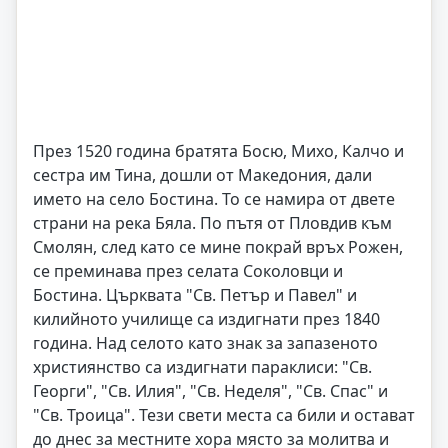
През 1520 година братята Босю, Михо, Калчо и
сестра им Тина, дошли от Македония, дали
името на село Бостина. То се намира от двете
страни на река Бяла. По пътя от Пловдив към
Смолян, след като се мине покрай връх Рожен,
се преминава през селата Соколовци и
Бостина. Църквата "Св. Петър и Павел" и
килийното училище са издигнати през 1840
година. Над селото като знак за запазеното
християнство са издигнати параклиси: "Св.
Георги", "Св. Илия", "Св. Неделя", "Св. Спас" и
"Св. Троица". Тези свети места са били и остават
до днес за местните хора място за молитва и