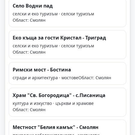
Село Водни пад
селски и еко туризъм · селски туризъм
Област: Смолян
Еко къща за гости Кристал - Триград
селски и еко туризъм · селски туризъм
Област: Смолян
Римски мост - Бостина
сгради и архитектура · мостове
Област: Смолян
Храм "Св. Богородица" - с.Писаница
култура и изкуство · църкви и храмове
Област: Смолян
Местност "Белия камък" - Смолян