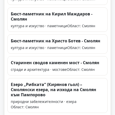
Бюст-паметник на Кирил Маждаров -
Смолян
култура и изкуство · паметници
Област: Смолян
Бюст-паметник на Христо Ботев - Смолян
култура и изкуство · паметници
Област: Смолян
Старинен сводов каменен мост - Смолян
сгради и архитектура · мостове
Област: Смолян
Езеро „Рибката“ (Кирянов гьол) –
Смолянски езера, на изхода на Смолян
към Пампорово
природни забележителности · езера
Област: Смолян