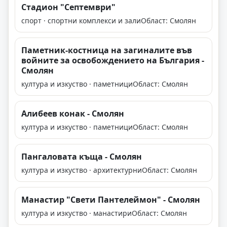
Стадион "Септември"
спорт · спортни комплекси и зали
Област: Смолян
Паметник-костница на загиналите във
войните за освобождението на България -
Смолян
култура и изкуство · паметници
Област: Смолян
Алибеев конак - Смолян
култура и изкуство · паметници
Област: Смолян
Пангаловата къща - Смолян
култура и изкуство · архитектурни
Област: Смолян
Манастир "Свети Пантелеймон" - Смолян
култура и изкуство · манастири
Област: Смолян