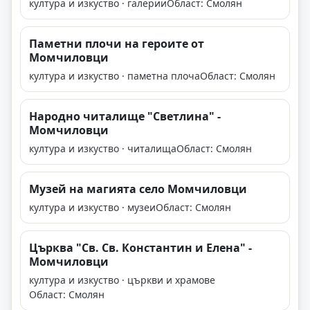
култура и изкуство · галерии
Област: Смолян
Паметни плочи на героите от
Момчиловци
култура и изкуство · паметна плоча
Област: Смолян
Народно читалище "Светлина" -
Момчиловци
култура и изкуство · читалища
Област: Смолян
Музей на магията село Момчиловци
култура и изкуство · музеи
Област: Смолян
Църква "Св. Св. Константин и Елена" -
Момчиловци
култура и изкуство · църкви и храмове
Област: Смолян