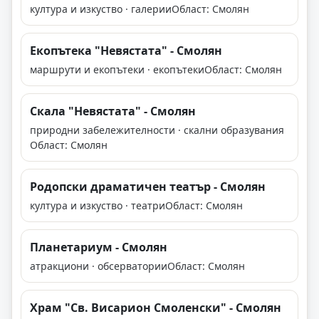
култура и изкуство · галерии
Област: Смолян
Екопътека "Невястата" - Смолян
маршрути и екопътеки · екопътеки
Област: Смолян
Скала "Невястата" - Смолян
природни забележителности · скални образувания
Област: Смолян
Родопски драматичен театър - Смолян
култура и изкуство · театри
Област: Смолян
Планетариум - Смолян
атракциони · обсерватории
Област: Смолян
Храм "Св. Висарион Смоленски" - Смолян