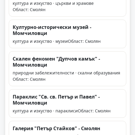
култура и изкуство · църкви и храмове
Област: Смолян
Културно-исторически музей -
Момчиловци
култура и изкуство · музеи
Област: Смолян
Скален феномен "Дупчов камък" -
Момчиловци
природни забележителности · скални образувания
Област: Смолян
Параклис "Св. св. Петър и Павел" -
Момчиловци
култура и изкуство · параклиси
Област: Смолян
Галерия "Петър Стайков" - Смолян