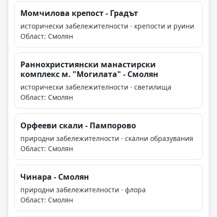
Момчилова крепост - Градът
исторически забележителности · крепости и руини
Област: Смолян
Раннохристиянски манастирски
комплекс м. "Могилата" - Смолян
исторически забележителности · светилища
Област: Смолян
Орфееви скали - Пампорово
природни забележителности · скални образувания
Област: Смолян
Чинара - Смолян
природни забележителности · флора
Област: Смолян