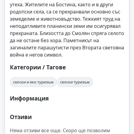
утеха. Жителите на Бостина, както и в други
родопски села, са се прехранвали основно със
земеделие и животновъдство. Тежкият труд на
неподатливите планински земи им осигурявал
прехраната. Близостта до Смолян спряга селото
да не остане без хора. Паметникът на
загиналите парашутисти през Втората световна
война е негов символ.
Категории / Тагове
селски и еко туризъм
селски туризъм
Информация
Отзиви
Няма отзиви все още. Скоро ще позволим