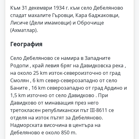
Към 31 декември 1934 г. към село Дебеляново
спадат махалите Гъровци, Кара баджаковци,
Лисиче (Дели имамовци) и Оброчище
(Ахматлар).
География
Село Дебеляново се намира в Западните
Родопи , край левия бряг на Давидковска река ,
на около 25 km изток-североизточно от град
Смолян , 6 km север-северозападно от село
Баните , 16 km северозападно от град Ардино и
1,5 km източно от село Давидково . При
Давидково от минаващия през него
третокласен републикански път III-8611 се
отделя на изток пътят за Дебеляново.
Надморската височина в центъра на
Дебеляново е около 850 m.