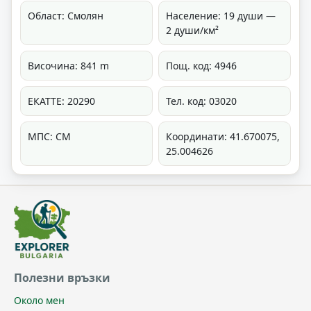
Област: Смолян
Население: 19 души —
2 души/км²
Височина: 841 m
Пощ. код: 4946
ЕКАТТЕ: 20290
Тел. код: 03020
МПС: СМ
Координати: 41.670075,
25.004626
Полезни връзки
Около мен