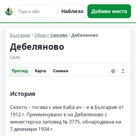
Наблизо
Добави място
Дебеляново
Област: Смолян
България
/
Област
Смолян
/
Дебеляново
Дебеляново
Село
Преглед
Карта
Снимки
История
Селото – тогава с име Кабà ач – е в България от
1912 г. Преименувано е на Дебеляново с
министерска заповед № 3775, обнародвана на
7 декември 1934 г.