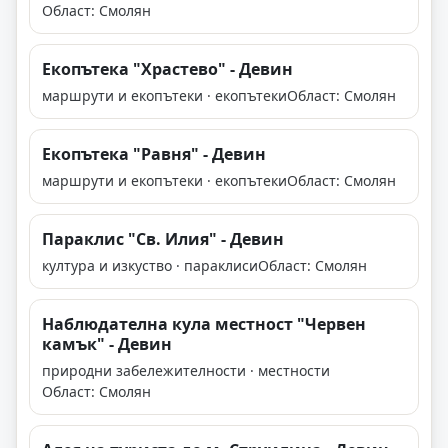
Област: Смолян
Екопътека "Храстево" - Девин
маршрути и екопътеки · екопътеки
Област: Смолян
Екопътека "Равня" - Девин
маршрути и екопътеки · екопътеки
Област: Смолян
Параклис "Св. Илия" - Девин
култура и изкуство · параклиси
Област: Смолян
Наблюдателна кула местност "Червен
камък" - Девин
природни забележителности · местности
Област: Смолян