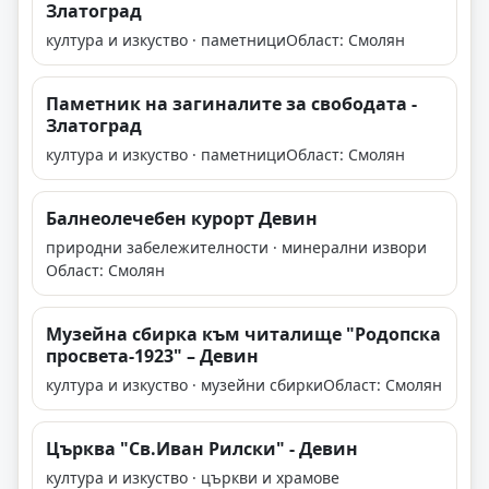
Златоград
култура и изкуство · паметници
Област: Смолян
Паметник на загиналите за свободата -
Златоград
култура и изкуство · паметници
Област: Смолян
Балнеолечебен курорт Девин
природни забележителности · минерални извори
Област: Смолян
Музейна сбирка към читалище "Родопска
просвета-1923" – Девин
култура и изкуство · музейни сбирки
Област: Смолян
Църква "Св.Иван Рилски" - Девин
култура и изкуство · църкви и храмове