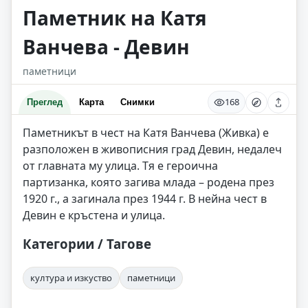
Паметник на Катя
Ванчева - Девин
паметници
168
Преглед
Карта
Снимки
Паметникът в чест на Катя Ванчева (Живка) е
разположен в живописния град Девин, недалеч
от главната му улица. Тя е героична
партизанка, която загива млада – родена през
1920 г., а загинала през 1944 г. В нейна чест в
Девин е кръстена и улица.
Категории / Тагове
култура и изкуство
паметници