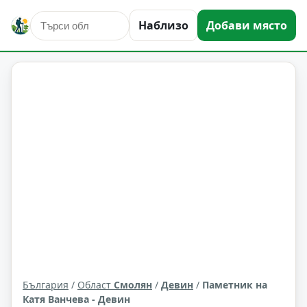
Наблизо
Добави място
култура и изкуство
Девин
Област: Смолян
България
/
Област
Смолян
/
Девин
/
Паметник на
Катя Ванчева - Девин