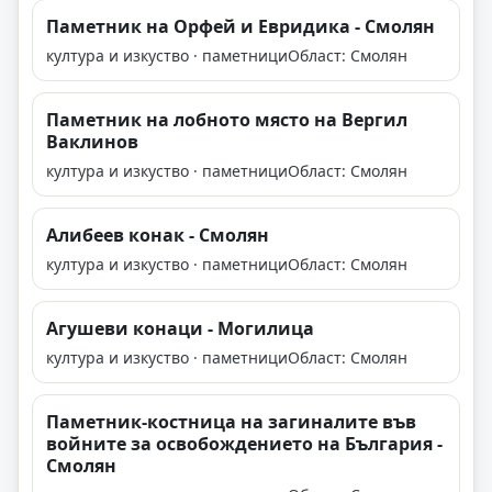
Паметник на Орфей и Евридика - Смолян
култура и изкуство · паметници
Област: Смолян
Паметник на лобното място на Вергил
Ваклинов
култура и изкуство · паметници
Област: Смолян
Алибеев конак - Смолян
култура и изкуство · паметници
Област: Смолян
Агушеви конаци - Могилица
култура и изкуство · паметници
Област: Смолян
Паметник-костница на загиналите във
войните за освобождението на България -
Смолян