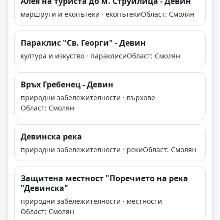
Алея на туриста до м. Струилица - Девин
маршрути и екопътеки · екопътеки
Област: Смолян
Параклис "Св. Георги" - Девин
култура и изкуство · параклиси
Област: Смолян
Връх Гребенец - Девин
природни забележителности · върхове
Област: Смолян
Девинска река
природни забележителности · реки
Област: Смолян
Защитена местност "Поречието на река
"Девинска"
природни забележителности · местности
Област: Смолян