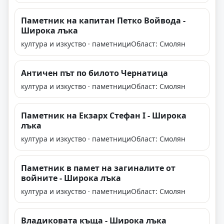
Паметник на капитан Петко Войвода -
Широка лъка
култура и изкуство · паметници
Област: Смолян
Античен път по билото Чернатица
култура и изкуство · паметници
Област: Смолян
Паметник на Екзарх Стефан I - Широка
лъка
култура и изкуство · паметници
Област: Смолян
Паметник в памет на загиналите от
войните - Широка лъка
култура и изкуство · паметници
Област: Смолян
Владиковата къща - Широка лъка