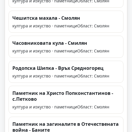
култура и изкуство · паметници
Област: Смолян
Чешитска махала - Смолян
култура и изкуство · паметници
Област: Смолян
Часовниковата кула - Смилян
култура и изкуство · паметници
Област: Смолян
Родопска Шипка - Връх Средногорец
култура и изкуство · паметници
Област: Смолян
Паметник на Христо Попконстантинов -
с.Петково
култура и изкуство · паметници
Област: Смолян
Паметник на загиналите в Отечествената
война - Баните