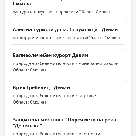
Смилян
култура и изкуство · параклиси
Област: Смолян
Алея на туриста до м. Струилица - Девин
маршрути и екопътеки · екопътеки
Област: Смолян
Балнеолечебен курорт Девин
природни забележителности · минерални извори
Област: Смолян
Връх Гребенец - Девин
природни забележителности · върхове
Област: Смолян
Защитена местност "Поречието на река
"Девинска"
природни забележителности · местности