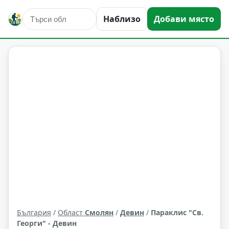
Наблизо
Добави място
култура и изкуство
Девин
Област: Смолян
България
/
Област
Смолян
/
Девин
/
Параклис "Св.
Георги" - Девин