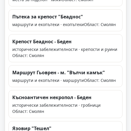
Пътека за крепост "Беаднос"
маршрути и екопътеки · екопътеки
Област: Смолян
Крепост Беаднос - Беден
исторически забележителности · крепости и руини
Област: Смолян
Маршрут Гьоврен - м. "Вълчи камък"
маршрути и екопътеки · маршрути
Област: Смолян
Късноантичен некропол - Беден
исторически забележителности · гробници
Област: Смолян
Язовир "Тешел"