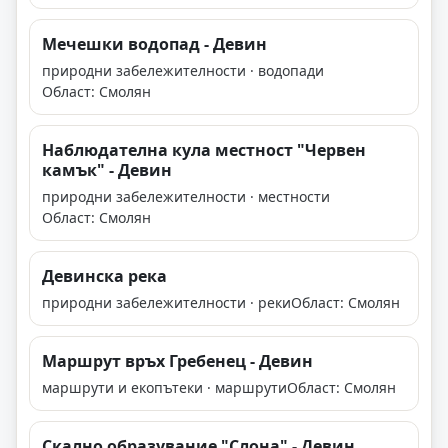
Мечешки водопад - Девин
природни забележителности · водопади
Област: Смолян
Наблюдателна кула местност "Червен
камък" - Девин
природни забележителности · местности
Област: Смолян
Девинска река
природни забележителности · реки
Област: Смолян
Маршрут връх Гребенец - Девин
маршрути и екопътеки · маршрути
Област: Смолян
Скално образувание "Слона" - Девин