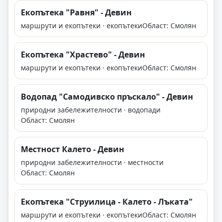
Екопътека "Равня" - Девин
маршрути и екопътеки · екопътеки
Област: Смолян
Екопътека "Храстево" - Девин
маршрути и екопътеки · екопътеки
Област: Смолян
Водопад "Самодивско пръскало" - Девин
природни забележителности · водопади
Област: Смолян
Местност Калето - Девин
природни забележителности · местности
Област: Смолян
Екопътека "Струилица - Калето - Лъката"
маршрути и екопътеки · екопътеки
Област: Смолян