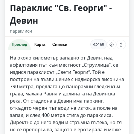
Параклис "Св. Георги" -
Девин
параклиси
169
Преглед
Карта
Снимки
На около километър западно от Девин, над
асфалтовия път към местност „Струилица“, се
издися параклисът „Свети Георги“. Той е
построен на възвишение с надморска височина
790 метра, предлагащо панорамни гледки към
града, махала Равня и долината на Девинска
река. От стадиона в Девин има паркинг,
откъдето черен път води на изток, а после на
запад, и след 400 метра стига до параклиса.
Директно до него води и стръмна пътека, но тя
не се препоръчва, защото е ерозирала и може