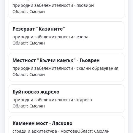
природни забележителности · язовири
Област: Смолян
Резерват "Казаните"
природни забележителности · езера
Област: Смолян
Местност "Вълчи камък" - Гьоврен
природни забележителности · скални образувания
Област: Смолян
Буйновско ждрело
природни забележителности · ждрела
Област: Смолян
Каменен мост - Лясково
сгради и архитектура · мостове
Област: Смолян