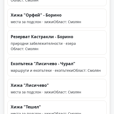
Област: Смолян
Хижа "Орфей" - Борино
места за подслон · хижи
Област: Смолян
Резерват Кастракли - Борино
природни забележителности · езера
Област: Смолян
Екопътека "Лисичево - Чурал"
маршрути и екопътеки · екопътеки
Област: Смолян
Хижа "Лисичево"
места за подслон · хижи
Област: Смолян
Хижа "Тешел"
места за подслон · хижи
Област: Смолян