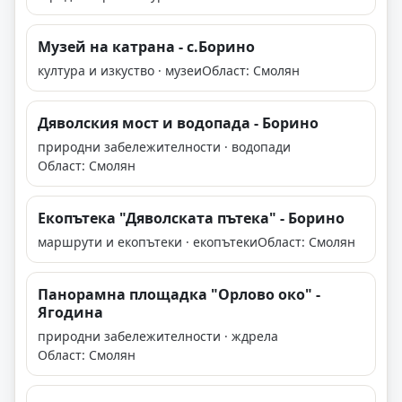
Музей на катрана - с.Борино
култура и изкуство · музеи
Област: Смолян
Дяволския мост и водопада - Борино
природни забележителности · водопади
Област: Смолян
Екопътека "Дяволската пътека" - Борино
маршрути и екопътеки · екопътеки
Област: Смолян
Панорамна площадка "Орлово око" -
Ягодина
природни забележителности · ждрела
Област: Смолян