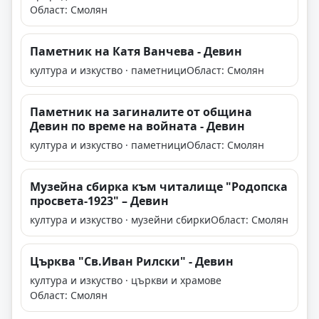
Област: Смолян
Паметник на Катя Ванчева - Девин
култура и изкуство · паметници
Област: Смолян
Паметник на загиналите от община
Девин по време на войната - Девин
култура и изкуство · паметници
Област: Смолян
Музейна сбирка към читалище "Родопска
просвета-1923" – Девин
култура и изкуство · музейни сбирки
Област: Смолян
Църква "Св.Иван Рилски" - Девин
култура и изкуство · църкви и храмове
Област: Смолян