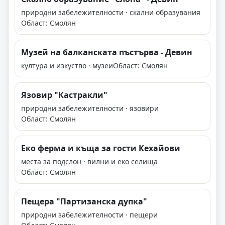
природни забележителности · скални образувания
Област: Смолян
Музей на балканската пъстърва - Девин
култура и изкуство · музеи
Област: Смолян
Язовир "Кастракли"
природни забележителности · язовири
Област: Смолян
Еко ферма и къща за гости Кехайови
места за подслон · вилни и еко селища
Област: Смолян
Пещера "Партизанска дупка"
природни забележителности · пещери