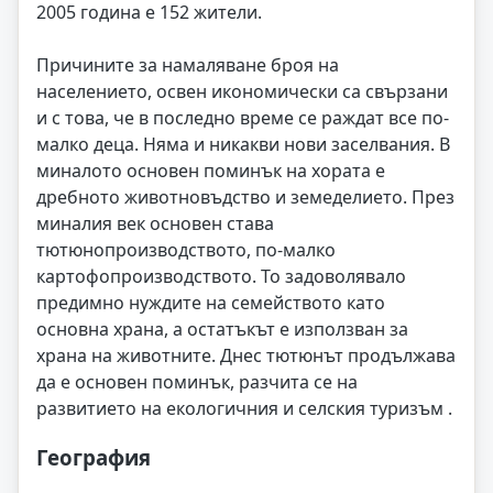
2005 година е 152 жители.
Причините за намаляване броя на
населението, освен икономически са свързани
и с това, че в последно време се раждат все по-
малко деца. Няма и никакви нови заселвания. В
миналото основен поминък на хората е
дребното животновъдство и земеделието. През
миналия век основен става
тютюнопроизводството, по-малко
картофопроизводството. То задоволявало
предимно нуждите на семейството като
основна храна, а остатъкът е използван за
храна на животните. Днес тютюнът продължава
да е основен поминък, разчита се на
развитието на екологичния и селския туризъм .
География