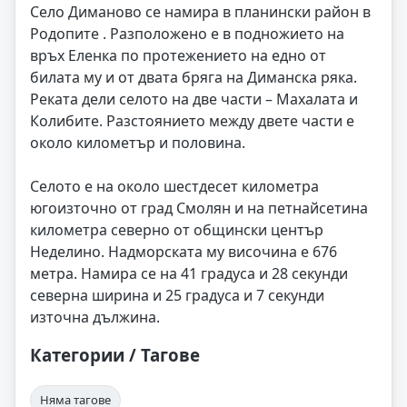
Село Диманово се намира в планински район в
Родопите . Разположено е в подножието на
връх Еленка по протежението на едно от
билата му и от двата бряга на Диманска ряка.
Реката дели селото на две части – Махалата и
Колибите. Разстоянието между двете части е
около километър и половина.
Селото е на около шестдесет километра
югоизточно от град Смолян и на петнайсетина
километра северно от общински център
Неделино. Надморската му височина е 676
метра. Намира се на 41 градуса и 28 секунди
северна ширина и 25 градуса и 7 секунди
източна дължина.
Категории / Тагове
Няма тагове