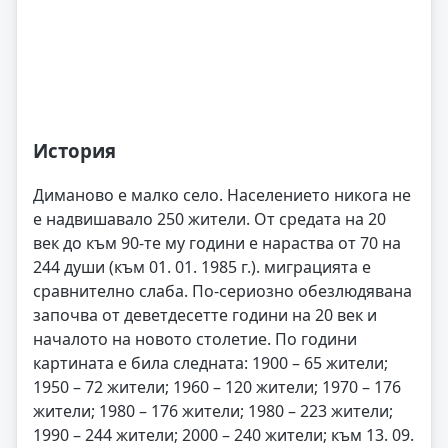
История
Диманово е малко село. Населението никога не
е надвишавало 250 жители. От средата на 20
век до към 90-те му години е нараства от 70 на
244 души (към 01. 01. 1985 г.). миграцията е
сравнително слаба. По-сериозно обезлюдявана
започва от деветдесетте години на 20 век и
началото на новото столетие. По години
картината е била следната: 1900 – 65 жители;
1950 – 72 жители; 1960 – 120 жители; 1970 – 176
жители; 1980 – 176 жители; 1980 – 223 жители;
1990 – 244 жители; 2000 – 240 жители; към 13. 09.