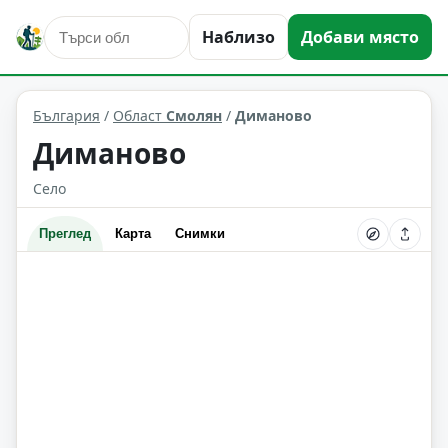
Наблизо
Добави място
Диманово
Област: Смолян
България
/
Област
Смолян
/
Диманово
Диманово
Село
Преглед
Карта
Снимки