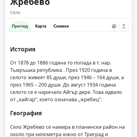
Жребево
Село
Преглед
Карта
Снимки
История
От 1878 до 1886 година то попада в т. нар.
Тъмръшка република . През 1920 година в
селото живеят 85 души, през 1946 – 164 души, а
през 1965 – 200 души. До август 1934 година
селото се е наричало Айгър дере. Това идвало
от „хайгар“, което означава „жребец“.
География
Село Жребево се намира в планински район на
около три километра южно от Триград и