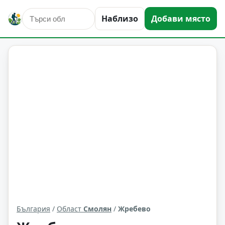
Наблизо
Добави място
Жребево
Област: Смолян
България
/
Област
Смолян
/
Жребево