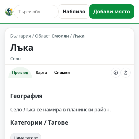
Наблизо
Добави място
Лъка
Област: Смолян
България
/
Област
Смолян
/
Лъка
Лъка
Село
Преглед
Карта
Снимки
География
Село Лъка се намира в планински район.
Категории / Тагове
Няма тагове