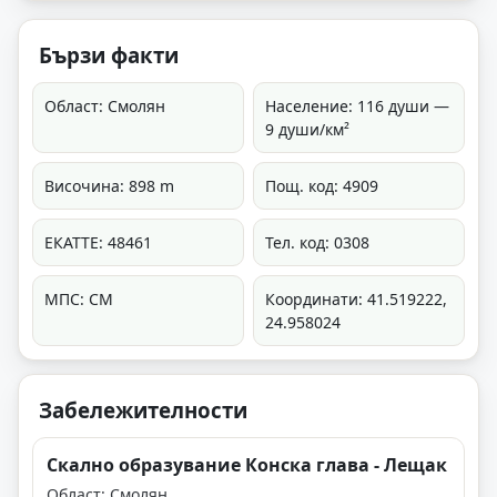
Бързи факти
Област: Смолян
Население: 116 души —
9 души/км²
Височина: 898 m
Пощ. код: 4909
ЕКАТТЕ: 48461
Тел. код: 0308
МПС: СМ
Координати: 41.519222,
24.958024
Забележителности
Скално образувание Конска глава - Лещак
Област: Смолян