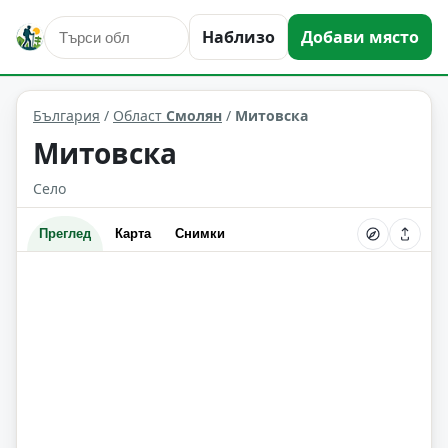
Наблизо
Добави място
Митовска
Област: Смолян
България
/
Област
Смолян
/
Митовска
Митовска
Село
Преглед
Карта
Снимки