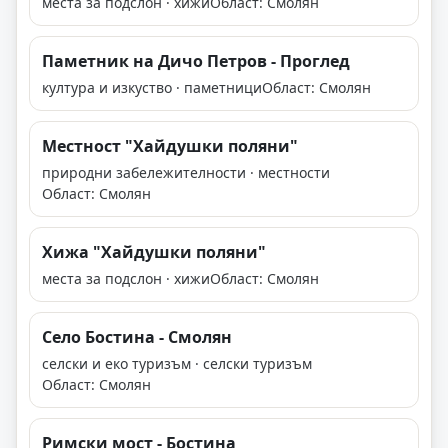
места за подслон · хижи
Област: Смолян
Паметник на Дичо Петров - Проглед
култура и изкуство · паметници
Област: Смолян
Местност "Хайдушки поляни"
природни забележителности · местности
Област: Смолян
Хижа "Хайдушки поляни"
места за подслон · хижи
Област: Смолян
Село Бостина - Смолян
селски и еко туризъм · селски туризъм
Област: Смолян
Римски мост - Бостина