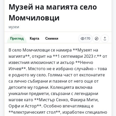
Музей на магията село
Момчиловци
музеи
170
Преглед
Карта
Снимки
В село Момчиловци се намира **Музеят на
магията**, открит на **1 септември 2023 г.** от
известния илюзионист и актьор **Ненчо
Илчев**. Мястото не е избрано случайно – това
е родното му село. Голяма част от експонатите
са лично събирани и пазени от него още от
детските му години. Колекцията включва
уникални предмети, свързани с легендарни
магове като **Мистър Сенко, Факира Мити,
Орфи и Астор**. Особено впечатляващ е
**електрическият стол**, изработен специално