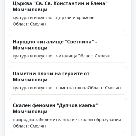
Църква "Св. Св. Константин и Елена" -
Момчиловци
култура и изкуство · църкви и храмове
Област: Смолян
Народно читалище "Светлина" -
Момчиловци
култура и изкуство · читалища
Област: Смолян
Паметни плочи на героите от
Момчиловци
култура и изкуство · паметна плоча
Област: Смолян
Скален феномен "Дупчов камък" -
Момчиловци
природни забележителности · скални образувания
Област: Смолян