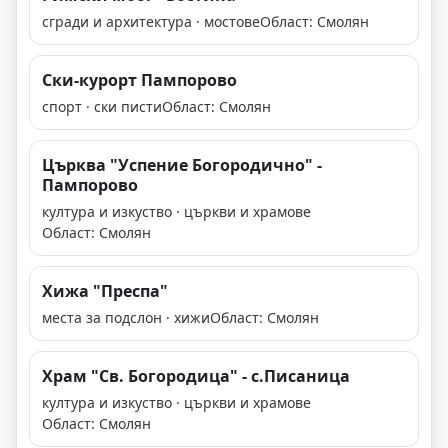
сгради и архитектура · мостове
Област: Смолян
Ски-курорт Пампорово
спорт · ски писти
Област: Смолян
Църква "Успение Богородично" -
Пампорово
култура и изкуство · църкви и храмове
Област: Смолян
Хижа "Преспа"
места за подслон · хижи
Област: Смолян
Храм "Св. Богородица" - с.Писаница
култура и изкуство · църкви и храмове
Област: Смолян