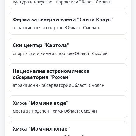
култура и изкуство · параклиси
Област: Смолян
Ферма за северни елени "Санта Клаус"
атракциони · зоопаркове
Област: Смолян
Ски център "Картола"
спорт · ски и зимни спортове
Област: Смолян
Национална астрономическа
обсерватория "Рожен"
атракциони · обсерватории
Област: Смолян
Хижа "Момина вода"
места за подслон · хижи
Област: Смолян
Хижа "Момчил юнак"