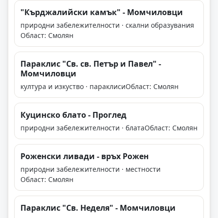
"Кърджалийски камък" - Момчиловци
природни забележителности · скални образувания
Област: Смолян
Параклис "Св. св. Петър и Павел" -
Момчиловци
култура и изкуство · параклиси
Област: Смолян
Куцинско блато - Проглед
природни забележителности · блата
Област: Смолян
Роженски ливади - връх Рожен
природни забележителности · местности
Област: Смолян
Параклис "Св. Неделя" - Момчиловци