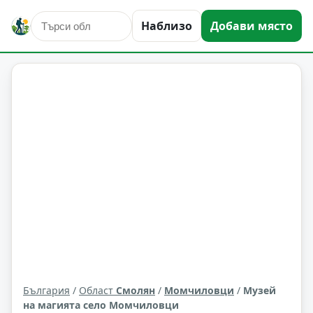
Наблизо
Добави място
култура и изкуство
Момчиловци
Област: Смолян
България
/
Област
Смолян
/
Момчиловци
/
Музей
на магията село Момчиловци