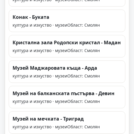
Конак - Буката
култура и изкуство · музеи
Област: Смолян
Кристална зала Родопски кристал - Мадан
култура и изкуство · музеи
Област: Смолян
Музей Маджаровата къща - Арда
култура и изкуство · музеи
Област: Смолян
Музей на балканската пъстърва - Девин
култура и изкуство · музеи
Област: Смолян
Музей на мечката - Триград
култура и изкуство · музеи
Област: Смолян