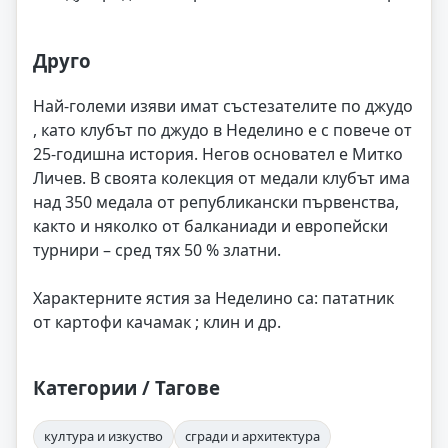
Друго
Най-големи изяви имат състезателите по джудо
, като клубът по джудо в Неделино е с повече от
25-годишна история. Негов основател е Митко
Личев. В своята колекция от медали клубът има
над 350 медала от републикански първенства,
както и няколко от балканиади и европейски
турнири – сред тях 50 % златни.
Характерните ястия за Неделино са: пататник
от картофи качамак ; клин и др.
Категории / Тагове
култура и изкуство
сгради и архитектура