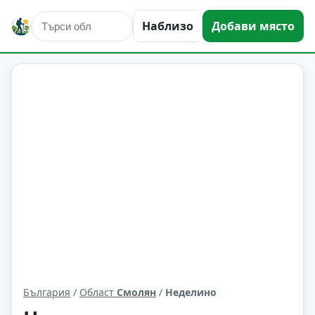
Наблизо
Добави място
Неделино
Област: Смолян
България
/
Област
Смолян
/
Неделино