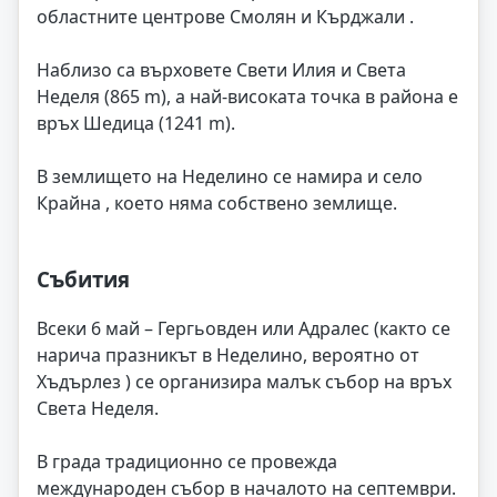
областните центрове Смолян и Кърджали .
Наблизо са върховете Свети Илия и Света
Неделя (865 m), а най-високата точка в района е
връх Шедица (1241 m).
В землището на Неделино се намира и село
Крайна , което няма собствено землище.
Събития
Всеки 6 май – Гергьовден или Адралес (както се
нарича празникът в Неделино, вероятно от
Хъдърлез ) се организира малък събор на връх
Света Неделя.
В града традиционно се провежда
международен събор в началото на септември.