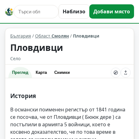
Наблизо
Добави място
Пловдивци
Област: Смолян
България
/
Област
Смолян
/
Пловдивци
Пловдивци
Село
Преглед
Карта
Снимки
История
В османски поименен регистър от 1841 година
се посочва, че от Пловдивци ( Бююк дере ) са
постъпили в армията 5 войници, което е
косвено доказателство, че по това време в