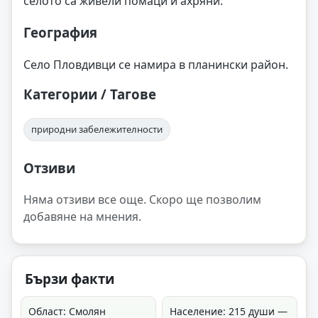
селото са живели помаци и ахряни.
География
Село Пловдивци се намира в планински район.
Категории / Тагове
природни забележителности
Отзиви
Няма отзиви все още. Скоро ще позволим
добавяне на мнения.
Бързи факти
Област: Смолян
Население: 215 души —